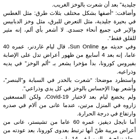
جليدية” بعد أن شعرت بالوخز الغريب.
وأضافت: “أصفها بشكل مختلف بثلاث طرق: مثل الغطس
في بحيرة جليدية، مثل التعرض للبرق، مثل وخز الدبابيس
والإبر في جميع أنحاء جسدي. لا أشعر بأي ألم، إنه مثير
للقلق فقط”.
وفي حديثه مع Sun Online، قال ليام غاردنر، عمره 40
عاما، إنه بعد 4 أسابيع من ظهور أعراض تدل على الإصابة
بفيروس كورونا، بدأ مؤخرا يشعر بـ “ألم الوخز” في يديه
وذراعيه.
واستطرد موضحا: “شعرت بالخدر في السبابة و”البنصر”،
وأشعر بهذا الإحساس بالوخز في كل يدي وذراعي”.
ولم يخضع ليام بعد لاختبار Covid-19، ولكن المسعفين
زاروه في المنزل مرتين، عندما عانى من آلام في صدره
وارتفاع في درجة الحرارة.
أما نايجل ديفيز، عمره 60 عاما من تشيستر، عانى من
أعراض مريبة ظنّ أنها ترتبط بعدوى كورونا، بعد عودته من
رحلة تزلج في النمسا في 14 مارس.