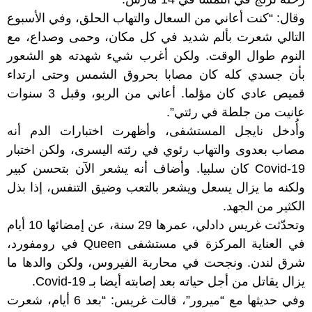
وقال: “كنت أعاني من السعال والتهاب الحلق، وفي الأسبوع
التالي شعرت بألم شديد في كل مكان، وحمى وصداع، مع
النوم طوال الوقت. ولكن أغرب شيء شهدته هو الشعور
بأن جسدي كله كان مصابا بحروق الشمس وحتى ارتداء
قميص عادي كان مؤلما. أعاني من الربو، وقبل 3 سنوات
عانيت من جلطة في رئتي”.
وأُدخل نايجل المستشفى، وأظهرت اختبارات الدم أنه
مصاب بعدوى والتهاب رئوي في رئته اليسرى، ولكن اختبار
Covid-19 كان سلبيا. وأضاف أنه يشعر الآن بتحسن كبير
ولكنه ما يزال يسعل ويشعر بالتعب وضيق التنفس، إذا بذل
الكثير من الجهد.
وتحدّثت غريس دادلي، عمرها 29 سنة، عن إمضائها 10 أيام
في العناية المركزة في مستشفى Queen في رومفورد،
شرق لندن. ونجحت في محاربة الفيروس، ولكن والدها ما
يزال يقاتل من أجل حياته بعد إصابته أيضا بـ Covid-19.
وفي حديثها مع “ميرور”، قالت غريس: “بعد 6 أيام، شعرت