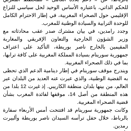
للحكم الذاتي، باعتباره الأساس الوحيد لحل سياسي للنزاع
الإقليمي حول الصحراء المغربية، في إطار الاحترام الكامل
للوحدة الترابية والسيادة الوطنية للمغرب.
وجدد رامدين، في بيان مشترك صدر عقب محادثاته مع
وزير الشؤون الخارجية والتعاون الإفريقي والمغاربة
المقيمين بالخارج ناصر بوريطة، التأكيد على اعتراف
جمهورية سورينام بسيادة المملكة المغربية على كافة ترابها،
بما في ذلك الصحراء المغربية.
ويندرج موقف سورينام في إطار دينامية الدعم الذي تحظى
به القضية الوطنية، والذي عبرت عنه العديد من البلدان عبر
العالم، من بينها بلدان منطقة الكاريبي. إذ غيرت 12 بلدا من
هذه المنطقة من أصل 14، موقفها لفائدة المغرب بشأن
قضية الصحراء المغربية.
وكانت جمهورية سورينام قد افتتحت أمس الأربعاء سفارة
بالرباط، خلال حفل ترأسه السيدان ناصر بوريطة وألبيرت
رمدين.