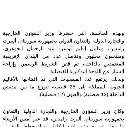
وبهذه المناسبة، التي حضرها وزير الشؤون الخارجية
والتجارة الدولية والتعاون الدولي بجمهورية سورينام، ألبيرت
رامدين، وعامل إقليم أوسرد عبد الرحمان الجوهري،
ومنتخبون محليون وقناصل عدد من البلدان الإفريقية
المعتمدين بالداخلة، تم قص الشريط الرسمي وإزاحة
الستار عن اللوحة التذكارية للقنصلية.
وبذلك، يرتفع عدد القنصليات التي تم افتتاحها بالأقاليم
الجنوبية للمملكة إلى 25 قنصلية تتوزع ما بين مدينتي
الداخلة (13 قنصلية) والعيون (12 قنصلية).
وكان وزير الشؤون الخارجية والتجارة الدولية والتعاون
بجمهورية سورينام، ألبرت رامدين، قد عبر أمس الأربعاء
بالرباط، عن « دعم بلاده الكامل » للمخطط المغربي