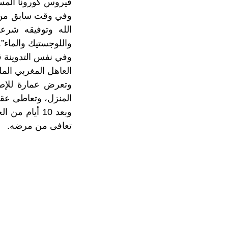
فيروس كورونا المس
وفي وقت سابق من ال
واللوجستيك والماء”.
وفي نفس التدوينة قد
العاهل المغربي ال
وتعرض عمارة للإص
المنزل، وتعاطى عقا
وبعد 10 أيا
تعافى من مرضه.