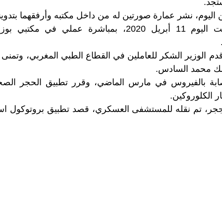
تجد.
يوم، نشر عمارة صورتين له من داخل مكتبه وأرفقهما بتدوينة
الله وتوفيقه شرعت اليوم 11 أبريل 2020، بمباشرة عملي ف
م الوزير الشكر للعاملين في القطاع الطبي المغربي، وتمنى الت
ملك محمد السادس.
ابة بالفيروس في مارس الماضي، وقرر تطبيق الحجر ال
ر الكلوروكين.
م من الججر، تم نقله للمستشفى العسكري، قصد تطبيق بروتوكول ا