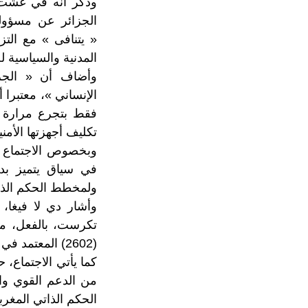
الجزائر عن مسؤولي
« يتنافى » مع التز
المدنية والسياسية 
وأضاف أن « الجزائ
الإنساني »، معتبرا 
فقط بتجرع مرارة ال
تكليف أجهزتها الأمن
وبخصوص الاجتماع ا
في سياق يتميز بدع
ولمخطط الحكم الذاتي
وأشار دي لا فيغا، 
(2602) المعتمد في أكتوبر 2021.
كما يأتي الاجتماع،
من الدعم القوي وا
الحكم الذاتي المغرب