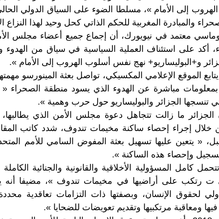
هروب إلى الأمام »، مسلطا الضوء على السياق الدولي الحالي 
حراء والمبادرة المغربية للحكم الذاتي كحل وحيد لهذا النزاع ال
وماسي معتمد في نيويورك، أن إجماع جميع أعضاء مجلس الأم
ء، أكد على استئناف العملية السياسية في سياق من الهدوء و
زائر و+البوليساريو+ نهج نفس أسلوب الهروب إلى الأمام ».
تابع الموقع الإعلامي المكسيكي، تواصل بعثة المينورسو مهمتها
بمعلومات مباشرة عن الهدوء الذي يسود منطقة الصحراء « 
التي تنسجها الجزائر والبوليساريو حول حرب وهمية ».
 من خلال إجراء إحصاء ساكنة مخيمات تندوف، شدد كاتب المقا
قبل، « يتعين عليها تسهيل بعثة المفوض السامي للأمم المتحد
تسجيل وإحصاء هذه الساكنة ».
تحمل كامل المسؤولية الأخلاقية والقانونية والجنائية الكامل
 ت رتكب على أراضيها في مخيمات تندوف »، مضيفا أنه يت
ولي لحقوق الإنسان، وبصفتها ذات التزامات تعاقدية محددة
 فيها ومعاقبة مرتكبيها وتقديم تعويضات للضحايا ».