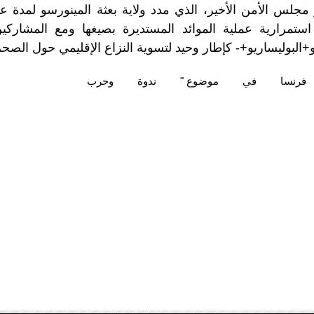
كد استمرارية عملية الموائد المستديرة بصيغها ومع المشاركي
 و+البوليساريو+- كإطار وحيد لتسوية النزاع الإقليمي حول الصحرا
فرنسا
في
موضوع "
ندوة
وحرب