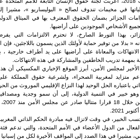
وذكر أنه في غشت 2018، أعربت لجنة حقوق الإنسان التابعة للأمم المت
اتها في مخيمات تندوف لصالح « البوليساريو »، مشيرا إ
امات الجزائر بضمان الحقوق المعترف بها في الميثاق الدول
لجميع الأشخاص الموجودين على أراضيها.
ر، بهذا التورط الصارخ، لا تحترم الالتزامات التي يفرضه
أنه « بدلا من توفير حماية لأولئك الذين يسمون باللاجئين، فإن ا
انتهاكات والمعاناة على أراضيها على يد أطراف خارجية ، بل
ية بمهمة تدريب الخاطفين والمشاركة في هذه الانتهاكات.
لأخير لمجلس الأمن، أبرز الموقع الإخباري المكسيكي أن ه
م متزايد لمغربية الصحراء، ولشرعية حقوق المملكة على أق
 باعتباره الحل الوحيد لهذا النزاع الإقليمي الموروث من الحر
وهو خبير في التنمية الدولية، إلى أن سمو وجدية ومصداقية 
تكرست،
 حسب الخبير، في وقت لاتزال فيه مبادرة الحكم الذاتي المغرب
لفعال من الدول الأعضاء في الأمم المتحدة، والتي تدعم فئة
ي، مشيرا في هذا الصدد إلى المواقف الأخيرة لكل من إسبانيا وأل