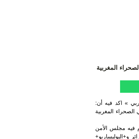
صحراء المغربية
بي » اكد فيه أن:
الصحراء المغربية
م فيه مجلس الأمن
ئر و+البوليساريو+