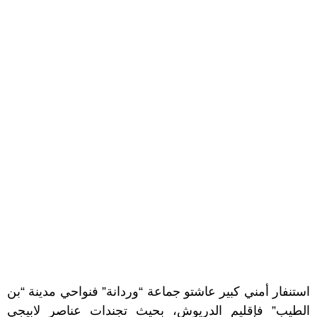
استنفار أمني كبير عاشتو جماعة “وردانة” فنواحي مدينة “بن
الطيب” فإقليم الدريوش، بحيث تجندات عناصر لابيجي