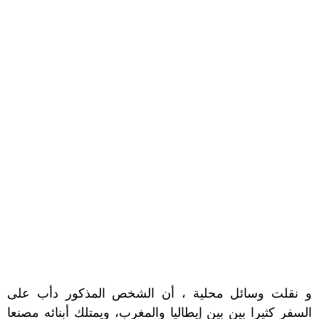
و نقلت وسائل محلية ، أن الشخص المذكور دأب على
السفر كثيرا بين بين إيطاليا والمغرب، ويمتلك أبنائه مصنعا