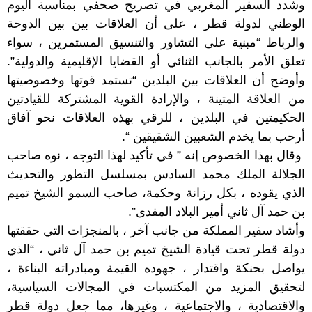
وشدد السفير المغربي في تصريح صحفي بمناسبة اليوم
الوطني لدولة قطر ، على أن العلاقات بين بين الدوحة
والرباط “مبنية على التشاور والتنسيق المستمرين ، سواء
تعلق الأمر بالجانب الثنائي أو القضايا الإقليمية والدولية”.
وأوضح أن العلاقات بين البلدين “تستمد قوتها وخصوصيتها
من العلاقة المتينة ، والإرادة القوية المشتركة للقيادتين
الحكيمتين في البلدين ، للرقي بهذه العلاقات نحو آفاق
أرحب بما يخدم الشعبين الشقيقين “.
وقال بهذا الخصوص إنه ” في تأكيد لهذا التوجه ، نوه صاحب
الجلالة الملك محمد السادس بمسلسل التطور والتحديث
الذي يقوده ، بكل رزانة وحكمة، صاحب السمو الشيخ تميم
بن حمد آل ثاني أمير البلاد المفدى”.
وأشاد سفير المملكة من جانب آخر ، بالمنجزات التي حققتها
دولة قطر تحت قيادة الشيخ تميم بن حمد آل ثاني ، “الذي
يواصل بحنكة واقتدار ، جهوده القيمة ومبادراته البناءة ،
لتحقيق المزيد من المكتسبات في المجالات السياسية،
والاقتصادية ، والاجتماعية ، وغيرها، مما جعل دولة قطر