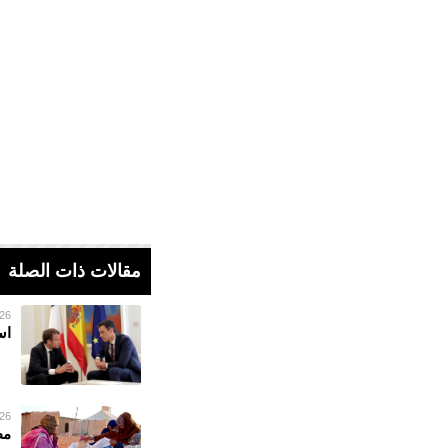
مقالات ذات الصلة
26 فبراير 023
اس
26 فبراير 023
مط