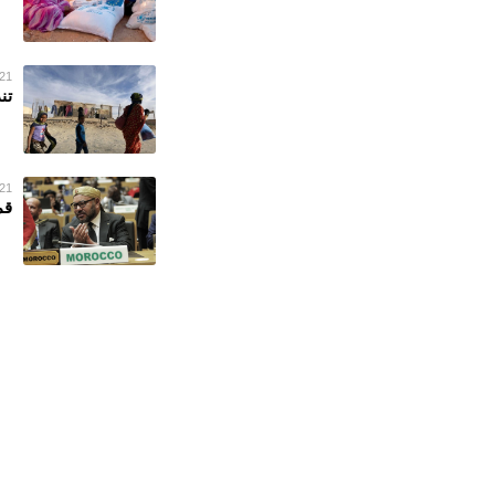
21 فبراير 023
تن
21 فبراير 023
قم