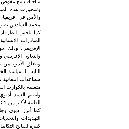
مباحثات مع مفوض ال
وتمحورت هذه المبا
والأمن في إفريقيا، 
محمد السادس نصره 
كما ناقش الطرفان 
المبادرات الإنساني
الإفريقي، وذلك مو
والتعاون الإفريقي و
ويتعلق الأمر، من ب
الثابت للسياسة ال
مساعدات إنسانية طب
متعلقة بالكوارث الط
واغتنم السيد أديوي
الطبية لأكثر من 21 دولة أفريقية لمواجهة تفشي جائحة كوفيد-19.
كما أبرز أديوي وجا
التهديدات والتحدي
كبيرة لصالح التكامل