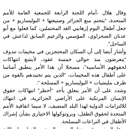
وقال هلال ،أمام اللجنة الرابعة للجمعية العامة للأمم
المتحدة، “يتحتم منع الجزائر وصنيعتها + البوليساريو + من
جعل أطفال اليوم إرهابيي الغد المحتملين، كما فعلوا مع أبو
عدنان الصحراوي، المؤسس والزعيم السابق لداعش في
الساحل”.
وأشار أيضا إلى أن السكان المحتجزين في مخيمات تندوف
“يتعرضون منذ حوالي خمسة عقود، لأبشع انتهاكات
لحقوقهم الأساسية”، مسجلا أن هذا الأمر ينطبق أساسا
على أطفال هذه المخيمات، “الذين يتم تجنيدهم بالقوة من
طرف مليشيات + البوليساريو + المسلحة “.
وشدد على أن الأمر يتعلق بأحد “أخطر” انتهاكات حقوق
الإنسان المرتكبة على الأراضي الجزائرية، في انتهاك
للالتزامات الدولية لهذا البلد المضيف، لا سيما اتفاقية الأمم
المتحدة لحقوق الطفل، وبروتوكولها الاختياري بشأن إشراك
الأطفال في النزاعات المسلحة.