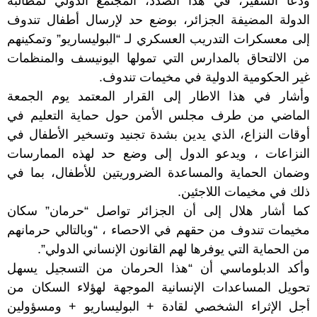
ودعا السفير، في هذا الصدد، المجتمع الدولي لمطالبة
الدولة المضيفة الجزائر، بوضع حد لإرسال أطفال تندوف
إلى معسكرات التدريب العسكري لـ “البوليساريو” وتمكينهم
من الالتحاق بالمدارس التي تمولها اليونيسف والمنظمات
غير الحكومية الدولية في مخيمات تندوف.
وأشار في هذا الاطار إلى القرار المعتمد يوم الجمعة
الماضي من طرف مجلس الأمن حول حماية التعليم في
أوقات النزاع، الذي يدين بشدة تجنيد وتسخير الأطفال في
النزاعات ، ويدعو الدول إلى وضع حد لهذه الممارسات
وضمان الحماية والمساعدة الضروريتين للأطفال، بما في
ذلك في مخيمات اللاجئين.
كما أشار هلال إلى أن الجزائر تواصل “حرمان” سكان
مخيمات تندوف من حقهم في الاحصاء ، “وبالتالي حرمانهم
من الحماية التي يوفرها لهم القانون الإنساني الدولي”.
وأكد الدبلوماسي أن “هذا الحرمان من التسجيل يسهل
تحويل المساعدات الإنسانية الموجهة لهؤلاء السكان من
أجل الإثراء الشخصي لقادة + البوليساريو + ومسؤولين