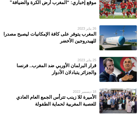
موقع إخباري: “المغرب أرض الكرة والضيافة”
26 يناير 2023
المغرب يتوفر على كافة الإمكانيات ليصبح مصدرا
للهيدروجين الأخضر
25 يناير 2023
قرار البرلمان الأوربي ضد المغرب.. فرنسا
والجزائر يتبادلان الأدوار
18 ديسمبر 2022
الأمیرة للا زینب تترأس الجمع العام العادي
للعصبة المغربیة لحمایة الطفولة