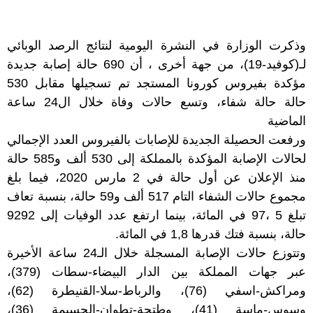
وذكرت الوزارة في النشرة اليومية لنتائج الرصد الوبائي
لـ(كوفيد-19)، من جهة أخرى ، أن 690 حالة إصابة جديدة
مؤكدة بفيروس كورونا المستجد تم تسجيلها مقابل 530
حالة حالة شفاء، وتسع حالات وفاة خلال ال24 ساعة
الماضية
ورفعت الحصيلة الجديدة للإصابات بالفيروس العدد الإجمالي
لحالات الإصابة المؤكدة بالمملكة إلى 530 ألف و585 حالة
منذ الإعلان عن أول حالة في 2 مارس 2020، فيما بلغ
مجموع حالات الشفاء التام 517 ألف و59 حالة، بنسبة تعاف
تبلغ 5 ،97 في المائة، بينما ارتفع عدد الوفيات إلى 9292
حالة، بنسبة فتك قدرها 1,8 في المائة.
وتتوزع حالات الإصابة المسجلة خلال الـ24 ساعة الأخيرة
عبر جهات المملكة بين الدار البيضاء-سطات (379)،
ومراكش-اسفي (76)، والرباط-سلا-القنيطرة (62)،
وسوس-ماسة (41)، وطتجة-تطوان-الحسيمة (36)،