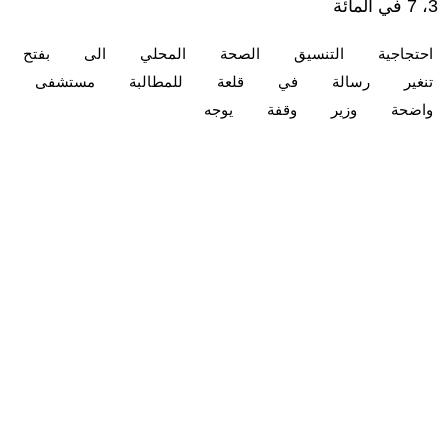
3، 7 في المائة
احتجاجية
التنسيق
الصحة
المحلي
الى
بفتح
تنغير
رسالة
في
قلعة
للمطالبة
مستشفى
واضحة
وزير
وقفة
يوجه