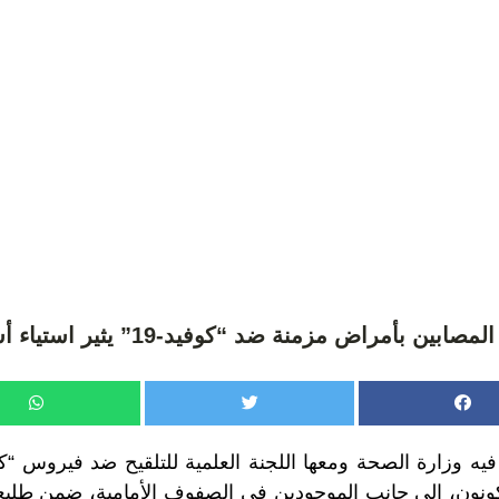
ابين بأمراض مزمنة ضد “كوفيد-19” يثير استياء أسر مغربية
ه وزارة الصحة ومعها اللجنة العلمية للتلقيح ضد فيروس “كو
نون، إلى جانب الموجودين في الصفوف الأمامية، ضمن طليعة 