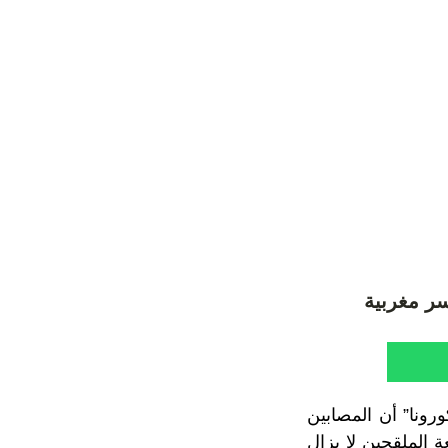
رونا” أن المصابين
الملقحين لا يزال