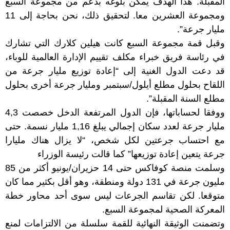
المقبلة. هذا الهدف يمكن بلوغه بدعم من مجموعة السبع
ومجموعة العشرين معا. لتحقيق ذلك، نحن بحاجة إلى 11
مليار جرعة”.
وقبل قمة مجموعة السبع كانت هيلين كلارك التي تشارك
في رئاسة فريق خبراء مكلف تقييم الإدارة العالمية للوباء،
قد دعت الدول الغنية إلى “إعادة توزيع مليار جرعة من
اللقاح بحلول مطلع أيلول/سبتمبر ومليار جرعة أخرى بحلول
مطلع السنة المقبلة”.
ووفقا لحساباتها، فإن الدول المرتفعة الدخل خصصت 4,3
مليار جرعة لعدد سكان إجمالي يبلغ 1,16 مليار نسمة. حتى
مع احتساب جرعتين لكل شخص، “لا يزال هناك مليارا
جرعة يتعين إعادة توزيعها” كما قالت رئيسة الوزراء
وسلمت منصة كوفاكس حتى 14 حزيران/يونيو أكثر من 85
مليون جرعة في 131 دولة ومنطقة، وهو أقل بكثير مما كان
متوقعا. لكن تقاسم الجرعات ليس سوى أحد محاور خطة
المعركة الصحية لمجموعة السبع.
وتضمنت الوثيقة النهائية للقمة سلسلة من الالتزامات لمنع