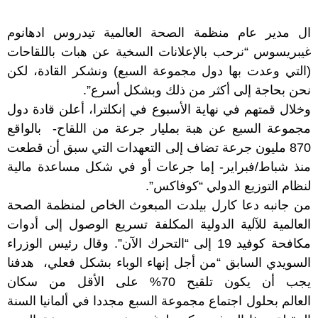
ال مدير عام منظمة الصحة العالمية تيدروس ادهانوم
غيبريسوس “نرحب بالإعلانات السخية عن هبات باللقاحات
(التي وعدت بها دول مجموعة السبع) ونشكر القادة، لكن
نحن بحاجة إلى أكثر من ذلك وبشكل أسرع”.
وخلال قمتهم في نهاية الأسبوع في إنكلترا،
أعلن قادة دول
مجموعة السبع عن هبة بمليار جرعة من اللقاح-
بالواقع
870 مليون جرعة تضاف إلى التعهدات التي سبق أن قطعت
منذ شباط/فبراير- إما جرعات أو في شكل مساعدة مالية
لنظام التوزيع الدولي “كوفاكس”.
من جانبه دعا كارل بيلدت المبعوث الخاص لمنظمة الصحة
العالمية للآلية الدولية المكلفة تسريع الوصول إلى أدوات
مكافحة كوفيد 19 إلى “التحرك الآن”. وقال رئيس الوزراء
السويدي السابق “من أجل إنهاء الوباء بشكل فعلي،
هدفنا
يجب أن يكون تلقيح 70% على الأقل من سكان
العالم
بحلول اجتماع مجموعة السبع مجددا في ألمانيا السنة