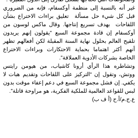
غير أنه بالنسبة إلى منظمة أوكسفام، فإنه من الضروري
قبل كل شيء حل مسألة
تعليق براءات الاختراع بشأن
اللقاحات
بهدف تسريع إنتاجها. وقال ماكس لوسون من
أوكسفام إن قادة مجموعة السبع “يقولون إنهم يريدون
تلقيح العالم بحلول نهاية السنة المقبلة لكن أفعالهم تظهر
أنهم أكثر اهتماما بحماية الاحتكارات وبراءات الاختراع
الخاصة بشركات الأدوية العملاقة”.
وتشاطره هذا الرأي أرونا كاشياب، من هيومن رايتس
ووتش، وتقول إن “التركيز على اللقاحات وتقديم هبات لا
يكفي. إن فشل مجموعة السبع في دعم إعفاء موقت بدون
لبس للقواعد العالمية للملكية الفكرية، هو مراوحة قاتلة”.
ع.ج.م/أ.ح (أ ف ب)