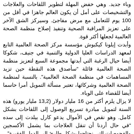
وباء جديد. وهي خفض المهلة لتطوير اللقاحات والعلاجات
والتشخيصات على أمل أن يكون العالم جاهزا في أقل من
100 يوم للتعامل مع مرض مفاجئ. وسيركز الشق الآخر
على تعزيز المراقبة الصحية وتنفيذ إصلاح منظمة الصحة
العالمية لجعلها أكثر قوة.
وأبدت إيلونا كيكبوش مؤسسة مركز الصحة العالمية التابع
لمعهد الدراسات العليا الدولية والتنمية في جنيف، شكوكا
أيضا حيال الرغبة التي أبدتها مجموعة السبع لتعزيز منظمة
الصحة العالمية قائلة “سأصدق هذه النقطة حين تزيد
المساهمات في منظمة الصحة العالمية”. بالنسبة لمنظمة
الصحة العالمية وشركائها، تعتبر مسألة التمويل أمرا حاسما
أيضا للقضاء على الوباء.
لا يزال يلزم أكثر من 16 مليار دولار (13,2 مليار يورو) هذه
السنة لتمويل مبادرة تسريع الوصول إلى اللقاحات بشكل
كامل. وهو نقص في الأموال يدعو كارل بيلدت إلى سده
“في حال أردنا أن تنقل العلاجات بما يشمل الأكسجين
والفحوصات التي نحتاجها بشكل طارئ إلى الدول الفقيرة”.