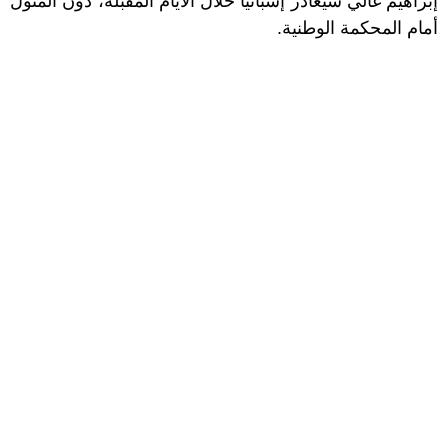
إبراهيم غالي سيغادر إسبانيا خلال الأيام المقبلة، دون المثول
أمام المحكمة الوطنية.