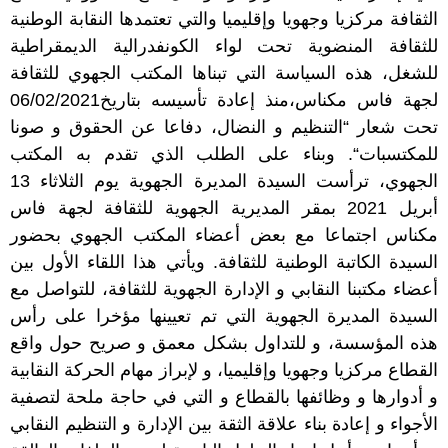
الثقافة مركزيا وجهويا وإقليميا والتي تعتمدها النقابة الوطنية
للثقافة المنضوية تحت لواء الكونفدرالية الديمقراطية
للشغل، هذه السياسة التي تبناها المكتب الجهوي للثقافة
لجهة فاس مكناس،منذ إعادة تأسيسه بتاريخ
06/02/2021
تحت شعار
“
التنظيم و النضال، دفاعا
عن الحقوق و صونا
للمكتسبات
“
.
وبناء على الطلب الذي تقدم به المكتب
الجهوي، ترأست السيدة المديرة الجهوية يوم الثلاثاء
13
أبريل
2021
بمقر المديرية الجهوية للثقافة لجهة فاس
مكناس اجتماعا مع بعض أعضاء المكتب الجهوي بحضور
السيدة الكاتبة الوطنية للثقافة
.
ويأتي هذا اللقاء الأول بين
أعضاء مكتبنا النقابي و الإدارة الجهوية للثقافة، للتواصل مع
السيدة المديرة الجهوية التي تم تعيينها مؤخرا على رأس
هذه المؤسسة، و للتداول بشكل معمق و صريح حول واقع
القطاع مركزيا وجهويا وإقليميا، و لإبراز مهام الحركة النقابية
و أدوارها و وظائفها بالقطاع و التي في حاجة ملحة لتصفية
الأجواء و إعادة بناء علاقة الثقة بين الإدارة و التنظيم النقابي