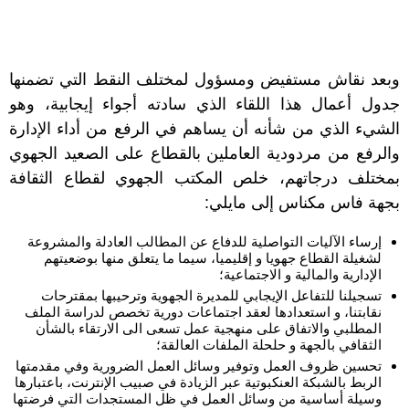
وبعد نقاش مستفيض ومسؤول لمختلف النقط التي تضمنها
جدول أعمال هذا اللقاء الذي سادته أجواء إيجابية، وهو
الشيء الذي من شأنه أن يساهم في الرفع من أداء الإدارة
والرفع من مردودية العاملين بالقطاع على الصعيد الجهوي
بمختلف درجاتهم، خلص المكتب الجهوي لقطاع الثقافة
بجهة فاس مكناس إلى مايلي
:
إرساء الآليات التواصلية للدفاع عن المطالب العادلة والمشروعة
لشغيلة القطاع جهويا و إقليميا، سيما ما يتعلق منها بوضعيتهم
الإدارية والمالية و الاجتماعية؛
تسجيلنا للتفاعل الإيجابي للمديرة الجهوية وترحيبها بمقترحات
نقابتنا، و استعدادها لعقد اجتماعات دورية تخصص لدراسة الملف
المطلبي والاتفاق على منهجية عمل تسعى الى الارتقاء بالشأن
الثقافي بالجهة و حلحلة الملفات العالقة؛
تحسين ظروف العمل وتوفير وسائل العمل الضرورية وفي مقدمتها
الربط بالشبكة العنكبوتية عبر الزيادة في صبيب الإنترنت، باعتبارها
وسيلة أساسية من وسائل العمل في ظل المستجدات التي فرضتها