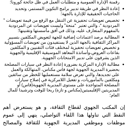
رقمنة الإدارة العمومية و متطلبات العمل في ظل جائحة كورونا؛
إعادة النظر في طريقة تدبير برامج التكوين المستمر، وتحديد
الحاجيات الحقيقية للإدارة بالجهة؛
تخصيص تعويضات تحفيزية عن التنقل مع الرفع من قيمة تعويضات ”
المردودية “، والتي تعتبر “منحة” وليست تعويضات عن المردودية
بالمفهوم المتعارف عليه، وذلك في أفق مأسستها وتقنينها؛
المطالبة برصد اعتمادات إضافية للجهة لتعويض المكلفين بتسيير
المراكز الثقافية بالجهة الذين لا يستفيدون من تعويضات المسؤولية
و تخصيص تعويضات تحفيزية لمختلف
فئات التقنيين و المكلفين
بقاعات العروض،وأساتذة المعاهد الموسيقية الإقليمية والجهوية
الذين يشرفون على تدبير الامتحانات الجهوية
.
مطالبة الإدارة المركزية بضرورة إعادة النظر في سيارات المصلحة
بحضيرة المديرية الجهوية لجهة فاس مكناس، المتهالكة والعمل
على تجديدها، والتي تعرض سلامة مستعمليها للخطر
من سائقين
ومكلفين بالمأموريات، و تفعيل اللامركزية في إصلاح سيارات
المصلحة المتواجدة على مستوى المديرية الجهوية
(
فاس
)
أو
المديريتين الإقليميتين
(
مكناس و تازة
)
ربحا للوقت وترشيدا للمال
العام؛
إن المكتب الجهوي لقطاع الثقافة، و هو يستعرض أهم
النقط التي تناولها هذا اللقاء التواصلي، ينهي إلى عموم
موظفات وموظفي المديرية الجهوية للثقافة والمصالح