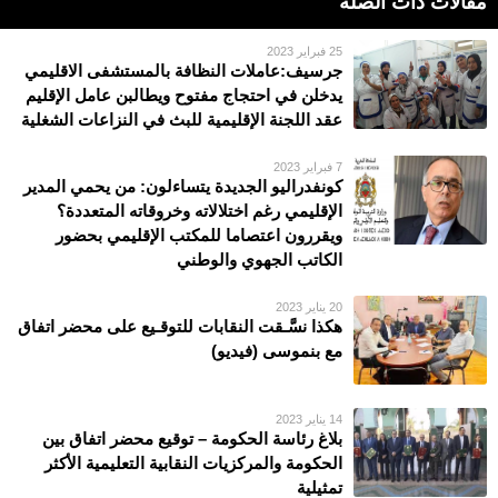
مقالات ذات الصلة
25 فبراير 2023
جرسيف:عاملات النظافة بالمستشفى الاقليمي
يدخلن في احتجاج مفتوح ويطالبن عامل الإقليم
عقد اللجنة الإقليمية للبث في النزاعات الشغلية
7 فبراير 2023
كونفدراليو الجديدة يتساءلون: من يحمي المدير
الإقليمي رغم اختلالاته وخروقاته المتعددة؟
ويقررون اعتصاما للمكتب الإقليمي بحضور
الكاتب الجهوي والوطني
20 يناير 2023
هكذا نسَّـقت النقابات للتوقـيع على محضر اتفاق
مع بنموسى (فيديو)
14 يناير 2023
بلاغ رئاسة الحكومة – توقيع محضر اتفاق بين
الحكومة والمركزيات النقابية التعليمية الأكثر
تمثيلية