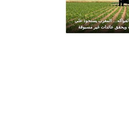
الفواكه… المغرب يستحوذ على
ة ويحقق عائدات غير مسبوقة