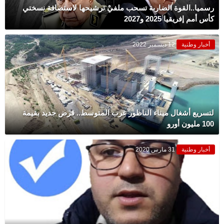
رسميا..القوة الضاربة تسحب ملفيْ ترشيحها لاستضافة نسختي
كأس أمم إفريقيا 2025 و2027
أخبار وطنية
12 ديسمبر 2022
لتسريع أشغال ميناء الناظور غرب المتوسط.. قرض جديد بقيمة
100 مليون أورو
أخبار وطنية
31 مارس 2020