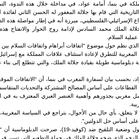
كة في بنما، أمامة عواد، في مداخلة خلال هذه الندوة، الت
 التاريخية التي قام بها جلالة المغفور له الحسن الثاني لفائدة 
 الإسرائيلي-الفلسطيني، مبرزة أنه في إطار مواصلة هذه الدين
لالة الملك محمد السادس لإدامة روح الحوار والانفتاح هذ
عملية السلام.
ذي نظم حول موضوع “اتفاقات أبراهام واتفاقات السلام بين 
 المغربية للتطرق لإعادة استئناف علاقات المملكة مع إسرائي
 دبلوماسية طويلة بقيادة جلالة الملك، والتي تتطلع إلى بناء
، بحسب بيان لسفارة المغرب في بنما، أن “الاتفاقات الموقعة 
 القطاعات على أساس المصالح المشتركة والتحديات المتقاسم
صل مغربي بجذورهم وأهمية العنصر العبري المعترف به في 
بية.
 يتعلق، بأي حال من الأحوال، بتراجع في السياسة المغربية، و
على أساس حل الدولتين”.
وردا على سؤال حول وضعية التلقيح ضد (كوفيد-19)، صرح
 الزخم الذي ضخه جلالة الملك في حملة التطعيم التي تسير ف