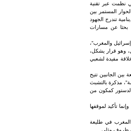
ي نظمت عبر تقنية
الحوار المستمر بين
امية تندرج الجهود
ه بحثا عن مسارات
إسرائيل والمغرب”،
ل، وهو قرار يشكل،
 علاقة مفيدة لشعبي
بين الجانبين تتيح
ة”، مذكرة بالتشبث
الدستور كمكون من
إنما تأكيد لموقفها
ت الدبلوماسية أن “المغرب في طليعة
ي ظروف مثلى.