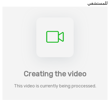
للمستشفي