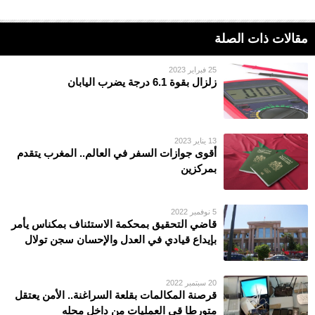
مقالات ذات الصلة
25 فبراير 2023
زلزال بقوة 6.1 درجة يضرب اليابان
13 يناير 2023
أقوى جوازات السفر في العالم.. المغرب يتقدم
بمركزين
5 نوفمبر 2022
قاضي التحقيق بمحكمة الاستئناف بمكناس يأمر
بإيداع قيادي في العدل والإحسان سجن تولال
20 سبتمبر 2022
قرصنة المكالمات بقلعة السراغنة.. الأمن يعتقل
متورطا قي العمليات من داخل محله