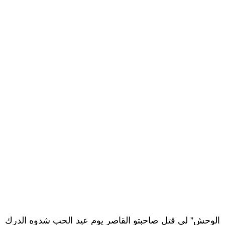
الوحش” لي قتل صاحبتو القاصر يوم عيد الحب شدوه الدرك