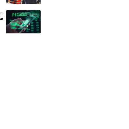
23 فبراير 023
صح