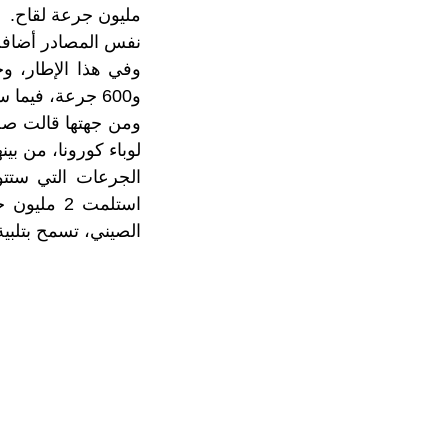
مليون جرعة لقاح.
نفس المصادر أضافت
و600 جرعة، فيما ستحصل الدول الأكثر كثافة سكانية على عدد أكبر من الجرعات.
لوباء كورونا، من بينها 4,5 مليون جرعة من لقاح “أسترازينيكا” و700 ألف من لقاح “سي
الصيني، تسمح بتلبية حاجة التطعيم ل