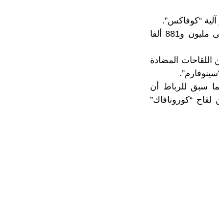
لية “كوفاكس”.
وفي هذا الإطار، وحسب اللائحة التي نشرتها المنظمة يتوقع حصول المغرب على مليون و881 ألفا
ب يستعد لتسلم 5,2 مليون جرعة من اللقاحات المضادة
تطعيم 2,6 مليون شخص، فيما سبق للرباط أن
 “أسترازينيكا” الهندي البريطاني و500 ألف من لقاح “كورونافاك”