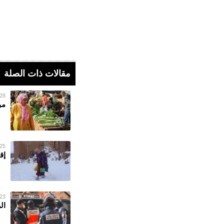
مقالات ذات الصلة
28 فبراير 023
مو
25 فبراير 023
إق
23 فبراير 023
ال