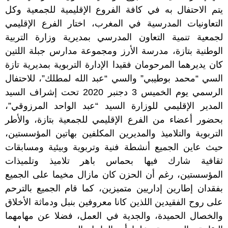
يتم الاحتفال به في كافة الفروع الإقليمية للجمعية وكل
التعاونيات المدرسية في المغرب، اختار الفرع الإقليمي
لجمعية تنمية التعاون المدرسي بمديرية وزارة التربية
الوطنية بتازة، مدرسة الأرز ومجموعة مدارس جبلة اللتين
كان يديرهما المرحومان فقيدا الإدارة التربوية بمديرية تازة
السي “محمد بوطيبي” والسي “عبد الله لمطلك”، للاحتفال
الرسمي يوم الخميس 3 دجنبر 2020 تحت إشراف السيد
المدير الإقليمي للوزارة السيد “عبد الواحد المرزوقي”،
بحضور أعضاء من الفرع الإقليمي للجمعية بتازة، والأطر
التربوية والتلاميذ والمديرين المكلفين بهاتين المؤسستين،
حيث عاين الجميع أنشطة فنية وتربوية وبيئية ومسابقات
ثقافية شارك فيها بحماس باهر تلاميذ وتلميذات
المؤسستين، رغم أن الحزن كان مازال مخيما على الجميع
بفقدان إطارين إداريين متميزين، كما قام الجميع بالترحم
على روح الفقيدين اللذين كانا معروفين بنبل ودماثة الأخلاق
والخصال الحميدة، والجدية في العمل، فضلا عن مهامهما