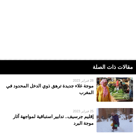
مقالات ذات الصلة
28 فبراير 2023
موجة غلاء جديدة ترهق ذوي الدخل المحدود في
المغرب
25 فبراير 2023
إقليم جرسيف.. تدابير استباقية لمواجهة آثار
موجة البرد