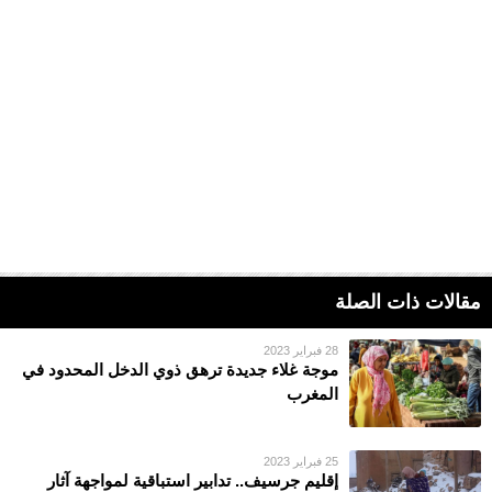
مقالات ذات الصلة
28 فبراير 2023
موجة غلاء جديدة ترهق ذوي الدخل المحدود في
المغرب
25 فبراير 2023
إقليم جرسيف.. تدابير استباقية لمواجهة آثار