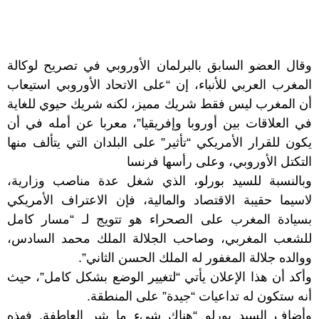
وقال العضو السابق بالبرلمان الأوروبي في تصريح لوكالة
المغرب العربي للأنباء، إن “على الاتحاد الأوروبي استيعاب
أن المغرب ليس فقط شريك مميز، لكنه شريك حيوي للغاية
في العلاقات بين أوروبا وإفريقيا”، معربا عن أمله في أن
يكون للقرار الأمريكي “تأثير” على البلدان التي يتألف منها
التكتل الأوروبي، وعلى رأسها فرنسا
وبالنسبة للسيد بورلو، الذي شغل عدة مناصب وزارية،
لاسيما حقيبة الاقتصاد والمالية، فإن الاعتراف الأمريكي
بسيادة المغرب على الصحراء هو تتويج لـ “مسار كامل
للشعب المغربي، وصاحب الجلالة الملك محمد السادس،
ووالده جلالة المغفور له الملك الحسن الثاني”.
وأكد أن هذا الإعلان يأتي “لتغيير الوضع بشكل كامل”، حيث
أنه ستكون له تداعيات “جيدة” على المنطقة.
وأضاف السيد بورلو “هناك شيء ما يثير العاطفة. فهذه