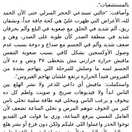
بالمستشفيات”.
وأضافت: “حالتي تستدعي الحجر المنزلي حتى الآن الحمد
لله، الأعراض التي ظهرت عليّ هي كحة جافة جداً، ونشفان
ريق، ألم شديد في الحلق مع صعوبة في البلع وألم بحرقان
شديد في منطقة الصدر كأن طوبة على الصدر، وهن و
ضعف شديد وألم في الجسم مع صداع و دوخة بسبب عدم
وصول الأوكسجين بشكل كافي بسبب صعوبة التنفس
مافيش حرارة حرارتي مش بتتخطى ٣٧ ونص و ده لأن
الجسم لسه ما وصلش للمرحلة اللي يتهاجم بشدة من
الفيروس فتبدأ الحرارة ترتفع علشان تهاجم الفيروس”.
واستكملت: مافيش أي داعي للذعر ولا نشر الهلع بين
الناس ابداً ولا فيديوهات صريخ و صويت ولطم كل ده
بيخوف و يرعب الناس وبيخلي فيه طاقة سلبية تخلي ناس
كتير من الخوف تتوهم المرض و تخلي المناعة تضعف لأن
العامل النفسي بيرفع المناعة، وزي ما قولت في الفيديو
توخوا الحذر واعملوا اللي عليكم ولكن دون فزع أو نشر هلع
بين الناس لأن الناس فعلاً مش متحملة انشروا طاقة ايجابية