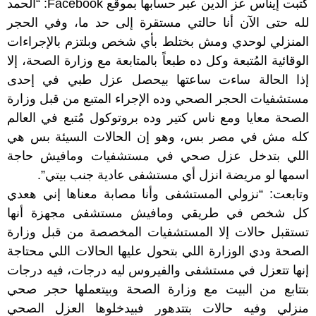
كتبت إيناس عز الدين عبر حسابها بموقع Facebook: “الحمد
لله حتى الآن أنا حالتي مستقرة إلى حد ما، وفي الحجر
المنزلي لوحدي ومش بختلط بأي شخص وبلتزم بالإجراءات
الوقائية المُتبعة وكل ده طبعاً بالمتابعة مع وزارة الصحة، إلا
إذا الحالة ساءت ساعتها بيحصل عزل طبي في إحدى
مستشفيات الحجر الصحي وده الإجراء المتبع من قبل وزارة
الصحة معايا ومع ناس كتير وده بروتوكول مُتبع في العالم
كله مش في مصر بس، وهو إن الحالات السيئة بس هي
اللي بتدخل عزل صحي في مستشفيات ومافيش حاجة
اسمها لو مريضة انزل أي مستشفى عادية جنب بيتي”.
وتابعت: “نزولي المستشفى وأنا مصابة معناها إني هعدي
كل شخص في طريقي ومافيش مستشفى مجهزة أنها
تستقبل حالات إلا المستشفيات المخصصة من قبل وزارة
الصحة ودي الوزارة اللي بتحول عليها الحالات اللي محتاجة
إنها تتعزل في مستشفى والفيروس ليه درجات، فيه درجات
بتتابع من البيت مع وزارة الصحة وبيتعملها حجر صحي
منزلي وفيه حالات بتتدهور فبيدخلوها العزل الصحي