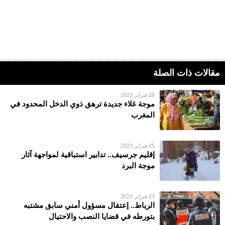
مقالات ذات الصلة
28 فبراير 2023
موجة غلاء جديدة ترهق ذوي الدخل المحدود في
المغرب
25 فبراير 2023
إقليم جرسيف.. تدابير استباقية لمواجهة آثار
موجة البرد
23 فبراير 2023
الرباط.. إعتقال مسؤول أمني سابق مشتبه
بتورطه في قضايا النصب والاحتيال