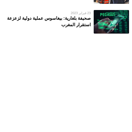
23 فبراير 2023
صحيفة بلغارية: بيغاسوس عملية دولية لزعزعة
استقرار المغرب