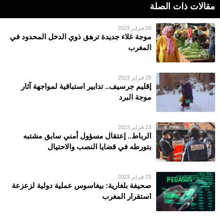
مقالات ذات الصلة
28 فبراير 2023
موجة غلاء جديدة ترهق ذوي الدخل المحدود في
المغرب
25 فبراير 2023
إقليم جرسيف.. تدابير استباقية لمواجهة آثار
موجة البرد
23 فبراير 2023
الرباط.. إعتقال مسؤول أمني سابق مشتبه
بتورطه في قضايا النصب والاحتيال
23 فبراير 2023
صحيفة بلغارية: بيغاسوس عملية دولية لزعزعة
استقرار المغرب