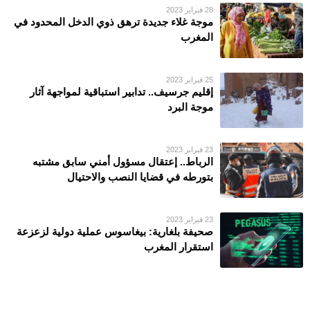
28 فبراير 2023
موجة غلاء جديدة ترهق ذوي الدخل المحدود في
المغرب
25 فبراير 2023
إقليم جرسيف.. تدابير استباقية لمواجهة آثار
موجة البرد
23 فبراير 2023
الرباط.. إعتقال مسؤول أمني سابق مشتبه
بتورطه في قضايا النصب والاحتيال
23 فبراير 2023
صحيفة بلغارية: بيغاسوس عملية دولية لزعزعة
استقرار المغرب