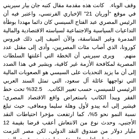
وقف الوباء. كانت هذه مقدمة مقال كتبه جان بيار سيريني
في موقع “أوريان 21” الإخباري الفرنسي، واعتبر فيه أن
الرئيس المصري عبد الفتاح السيسي كان دائما مهددا بوطأة
التداعيات السياسية والاجتماعية لسياسته الاقتصادية والمالية
المدمرة وغير المتناسقة، والآن أضيف إلى ذلك فيروس
كورونا، الذي أصاب مئات المصريين، وأدى إلى مقتل عدد
منهم. ويرى سيريني أن الخطة التي أعلنتها السلطات
المصرية لمكافحة الأزمة غير كافية، ويشير في هذا الصدد
إلى أن ما يزيد التحديات على السيسي هو الصعوبات المالية
التي تواجهها عائلة آل سعود، التي تمثل السند العربي
الرئيسي للسيسي، حسب تعبير الكاتب.
32.5% تحت خط
الفقر
ويبدأ الكاتب باستعراض واقع الاقتصاد المصري؛
فيشير إلى أنه يبدو لأول وهلة سليما ومعافى، حيث تبلغ
نسبة النمو نحو 5%، كما ارتفعت مؤخرا احتياطات النقد
الأجنبي، وحدث نوع من الانتعاش أعقب قرضا بقيمة 12
مليار دولار من صندوق النقد الدولي، لكن مصر التزمت