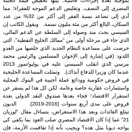
بموجبه بعدة إجراءات قاسية؛ بينها تخفيض قيمة الجنيه
المصري إلى النصف، وتقليص الدعم الموجه للفقراء؛ مما
أدى إلى تصاعد نسبة الفقر إلى أكثر من 32% من عدد
السكان، البالغ أكثر من مئة مليون نسمة. ويقول الكاتب إن
السيسي بحث منذ وصوله إلى السلطة عن الدعم المالي،
الذي جاء في مرحلة أولى من “ممالك الخليج النفطية”، التي
حرصت على مساعدة النظام الجديد الذي خلصها من العدو
اللدود (في إشارة إلى الإخوان المسلمين والرئيس محمد
مرسي الذي انقلب السيسي عليه في يوليو/تموز 2013
عندما كان وزيرا للدفاع آنذاك). وتمثلت المساعدة الخليجية
في قروض حكومية وودائع عملة أجنبية في البنوك المحلية
واستثمارات عقارية خاصة وعامة. لكن كل هذا لم يسفر عن
استقرار الاقتصاد؛ فجاء بعدها صندوق النقد الدولي بعدة
قروض على مدى أربع سنوات (2016-2019).
الديون
تبتلع العائدات
وبعد هذا الاستعراض، يتساءل مقال “لوريان
21” عما إذا كان الاقتصاد المصري صلب العود بما يكفي كي
يواجه ديونا مثل هذه؟ ويجيب بأنه إذا تفاقمت الأزمة، فإن