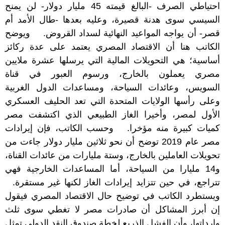
احتياطي الصرف -البالغ قيمته 45 مليار دولار- لن يمنح
السيسي سوى هدنة قصيرة، وعليه بعدها -طال الأمد أم
قصر- أن يواجه المواعيد النهائية لسداد القروض. ويوضح
الكاتب هنا أن الاقتصاد المصري يعتمد على عدة ركائز
أساسية؛ هي التحويلات المالية التي يرسلها عشرة ملايين
مصري يعملون بالخارج، ورسوم العبور في قناة
السويس، وعائدات السياحة، ومساعدات الدول الغربية
وعلى رأسها الولايات المتحدة التي تعد الحليف العسكري
الأول لمصر، وأخيرا الغاز الطبيعي الذي اكتشفت مصر
كميات كبيرة منه مؤخرا. وحسب الكاتب، فإن إيرادات
مصر عام 2019 توضح أن نحو ثلاثين مليار دولار جاءت من
تحويلات العاملين بالخارج، وستة مليارات من عائدات القناة،
و14 مليارا من السياحة، أما المساعدات الخارجية فهي
تتراجع، في حين تتزايد إيرادات الغاز لكنها غير مستقرة.
ويستطرد الكاتب في توضيح حال الاقتصاد المصري فيقول
إن أبرز المشاكل أن صادرات مصر لا تغطي سوى ثلث
وارداتها، وأن الفشل الذريع لخطة صندوق النقد الدولي تمثل