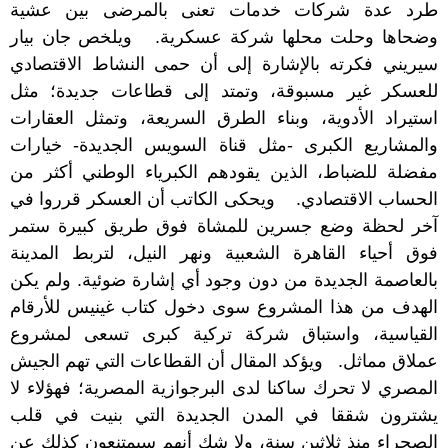
طرد عدة شركات خدمات تعنى بالمرضى بين عشية
وضحاها وحلت محلها شركة عسكرية. ويلخص جان بيار
سيريني فكرته بالإشارة إلى أن حمى النشاط الاقتصادي
للعسكر غير مسبوقة، وتمتد إلى قطاعات جديدة؛ مثل
استيراد الأدوية، وبناء الطرق السريعة، وتمثل العقارات
والمشاريع الكبرى -مثل قناة السويس الجديدة- خيارات
مفضلة للضباط، الذين يقودهم الكبرياء الوطني أكثر من
الحساب الاقتصادي. ويحكى الكاتب أن العسكر قرروا في
آخر لحظة وضع جسرين للمشاة فوق طريق كبيرة ستمر
فوق أحياء القاهرة الشعبية ونهر النيل، لتربط المدينة
بالعاصمة الجديدة من دون وجود أي إشارة ضوئية. ولم يكن
الهدف من هذا المشروع سوى دخول كتاب غينيس للأرقام
القياسية، واستباق شركة تركية كبرى تسعى لمشروع
عملاق مماثل. ويؤكد المقال أن القطاعات التي تهم الجيش
المصري لا تحرك ساكنا لدى البرجوازية المصرية؛ فهؤلاء لا
يشترون شققا في المدن الجديدة التي بنيت في قلب
الصحراء منذ ثلاثين سنة، ولا شك أنهم سيمتنعون كذلك عن