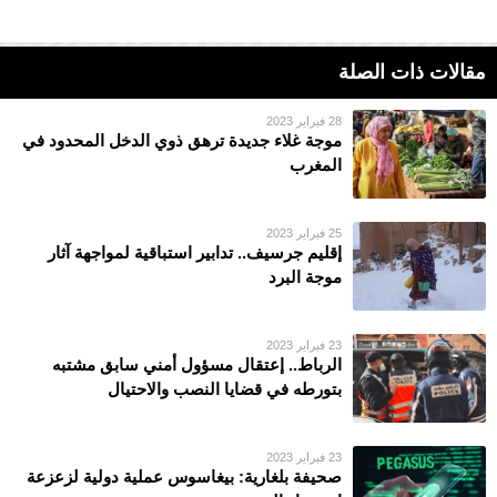
مقالات ذات الصلة
28 فبراير 2023
موجة غلاء جديدة ترهق ذوي الدخل المحدود في
المغرب
25 فبراير 2023
إقليم جرسيف.. تدابير استباقية لمواجهة آثار
موجة البرد
23 فبراير 2023
الرباط.. إعتقال مسؤول أمني سابق مشتبه
بتورطه في قضايا النصب والاحتيال
23 فبراير 2023
صحيفة بلغارية: بيغاسوس عملية دولية لزعزعة