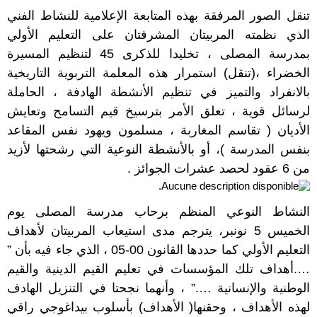
تنقل الصور المرفقة بهذه المتابعة الإعلامية للنشاط الفني
الذي نظمته المربيتان المشرفتان على التعليم الأولي
بمدرسة المصلى ، تخليدا للذكرى 45 لتنظيم المسيرة
الخضراء ،(تنقل) استمرار هذه المعلمة التربوية التاريخية
بالانفراد والتميز في تنظيم الأنشطة الهادفة ، الحاملة
لرسائل قوية ، تعلق الأمر بترسيخ قيم التسامح وتعايش
الأديان ( تقاسم المغاربة ، مسلمون ويهود نفس المقاعد
بنفس المدرسة )، أو بالأنشطة النوعية التي رشحتها لأزيد
من 6 عقود لحصد عشرات الجوائز .
النشاط النوعي المنظم برحاب مدرسة المصلى يوم
الخميس 5 نونبر، يترجم مدى استيعاب المربيتان لأهداف
التعليم الأولي كما حددها القانون 00-05 ، الذي جاء فيه بأن ”
….أهداف تلك المؤسسات في تعليم القيم الدينية والقيم
الوطنية والإنسانية ….” ، وأنهما نجحتا في التنزيل الهادف
لهذه الأهداف ، وحقنها( الأهداف) بأسلوب بيداغوجي راقي