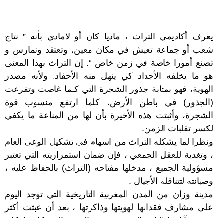
يعرف أكاديمي التراث ، ماديا كان أو لامادي بأنه ” نتاج
شعب أو جماعة تعيش في مكان معين، وتعتقد وتمارس و
تصنع أمورا خاصة في زمن خاص “. إن التراث بهذا المعنى
هو ما يخلفه الأجداد كي ينهل منه الأحفاد. ولأنه مصدر
الهوية، فهو بمثابة جذور الشجرة التي كلما غاصت وتفرعت
(الجذور) في باطن الأرض، كلما ارتفع منسوب قوة
الشجرة، وأثبتت هذه الأخيرة بأن لها من المناعة ما يكفي
لكسر تقلبات الزمن.
ونظرا لما يشكله التراث من اسهام في تشكيل الوعي العام
، وتغدية للعقل الجمعي ، فإن ضمان استمراريته التي تعتبر
مسؤولية الجميع ، مدخلها مفتاحه (التراث) بالحفاظ عليه ،
وصيانته لتتناقله الأجيال .
مدينة وزان من المدن المغربية التاريخية التي توجد اليوم
على مشارف فقدانها لهويتها وذاكرتها ، بعد أن عبثت أكثر