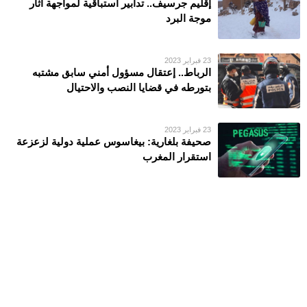
إقليم جرسيف.. تدابير استباقية لمواجهة آثار
موجة البرد
23 فبراير 2023
الرباط.. إعتقال مسؤول أمني سابق مشتبه
بتورطه في قضايا النصب والاحتيال
23 فبراير 2023
صحيفة بلغارية: بيغاسوس عملية دولية لزعزعة
استقرار المغرب