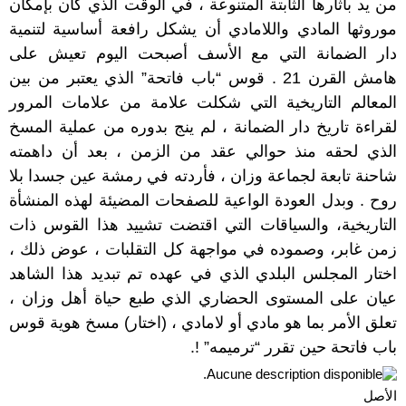
من يد بآثارها الثابتة المتنوعة ، في الوقت الذي كان بإمكان
موروثها المادي واللامادي أن يشكل رافعة أساسية لتنمية
دار الضمانة التي مع الأسف أصبحت اليوم تعيش على
هامش القرن 21 . قوس “باب فاتحة” الذي يعتبر من بين
المعالم التاريخية التي شكلت علامة من علامات المرور
لقراءة تاريخ دار الضمانة ، لم ينج بدوره من عملية المسخ
الذي لحقه منذ حوالي عقد من الزمن ، بعد أن داهمته
شاحنة تابعة لجماعة وزان ، فأردته في رمشة عين جسدا بلا
روح . وبدل العودة الواعية للصفحات المضيئة لهذه المنشأة
التاريخية، والسياقات التي اقتضت تشييد هذا القوس ذات
زمن غابر، وصموده في مواجهة كل التقلبات ، عوض ذلك ،
اختار المجلس البلدي الذي في عهده تم تبديد هذا الشاهد
عيان على المستوى الحضاري الذي طبع حياة أهل وزان ،
تعلق الأمر بما هو مادي أو لامادي ، (اختار) مسخ هوية قوس
باب فاتحة حين تقرر “ترميمه” !.
الأصل