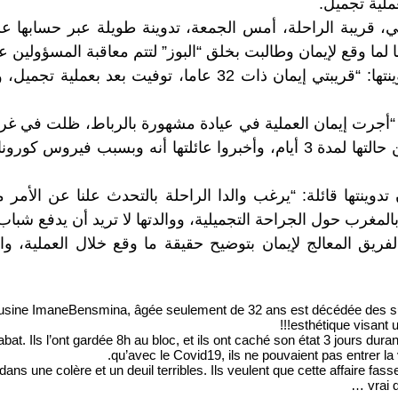
لية تجميل.
، قريبة الراحلة، أمس الجمعة، تدوينة طويلة عبر حسابها 
لما وقع لإيمان وطالبت بخلق “البوز” لتتم معاقبة المسؤولين عن
وقالت وفاء في تدوينتها: “قريبتي إيمان ذات 32 عاما، توفيت ب
ساعات، وتكتموا عن حالتها لمدة 3 أيام، وأخبروا عائلتها أنه وبسبب فيرو
تدوينتها قائلة: “يرغب والدا الراحلة بالتحدث علنا عن الأمر 
مغرب حول الجراحة التجميلية، ووالدتها لا تريد أن يدفع شباب
فريق المعالج لإيمان بتوضيح حقيقة ما وقع خلال العملية، 
Imane
Bensmina, âgée seulement de 32 ans est décédée des sui
esthétique visant u
at. Ils l’ont gardée 8h au bloc, et ils ont caché son état 3 jours durant
qu’avec le Covid19, ils ne pouvaient pas entrer la
ans une colère et un deuil terribles. Ils veulent que cette affaire fas
vrai 