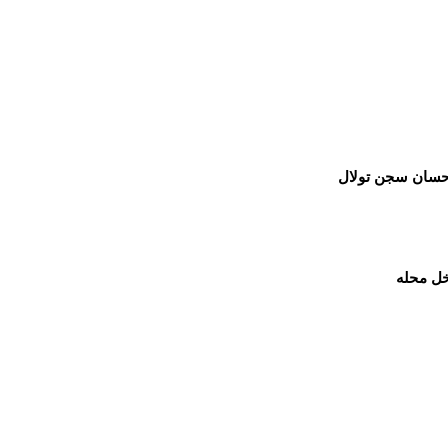
إحسان سجن تولال
خل محله