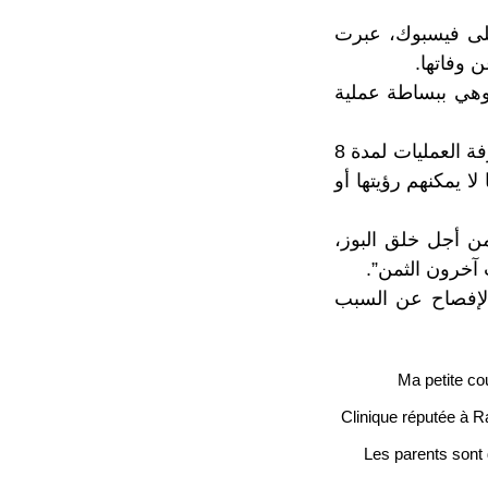
على فيسبوك، عبرت
 وفاتها.
عد بعملية تجميل، وهي ببساطة عملية
وتابعت:وفاء بالقول “أجرت إيمان العملية في عيادة مشهورة بالرباط، ظلت في غرفة العمليات لمدة 8
س كورونا لا يمكنهم رؤيتها أو
من أجل خلق البوز،
 آخرون الثمن”.
والإفصاح عن السبب
Clinique réputée à Rab
Les parents sont d