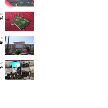
13 يناير 023
أق
5 نوفمبر 2022
قا
20 سبتمبر 022
قر