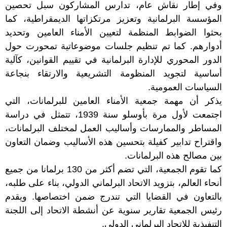
وفي إطار نقاش عام، تدارس المشاركون سبل تحصين
المؤسسة البرلمانية وتعزيز مرتكزاتها الديمقراطية، كما
بحثوا الضوابط المنظمة لتعيين الأمناء العامين وتحديد
أدوارهم. كما تم تنظيم جلسات موضوعاتية تمحورت حول
الدور المحوري للإدارة البرلمانية في تقييم القوانين، كآلية
أساسية لتجويد المنظومة التشريعية والارتقاء بنجاعة
السياسات العمومية.
يذكر أن مهمة جمعية الأمناء العامين للبرلمانات، التي
اجتمعت لأول مرة بأوسلو سنة 1939، تتمثل في دراسة
المساطر والممارسات وأساليب العمل لمختلف البرلمانات،
واقتراح تدابير كفيلة بتحسين هذه الأساليب وضمان التعاون
بين مصالح هذه البرلمانات.
كما تقوم الجمعية، التي تضم أكثر من 130 برلمانا من جميع
أنحاء العالم، بتزويد الاتحاد البرلماني الدولي، بناء على طلبه،
بالتعاون في القضايا التي تندرج ضمن اختصاصها. ويقدم
رئيس الجمعية تقارير سنوية عن أنشطة الاتحاد إلى اللجنة
التنفيذية للاتحاد البرلماني الدولي.