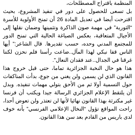
المنظمة باقتراح المصطلحات،
بل تسعى للحصول على دور في تنفيذ المشروع، بحيث
اقترحت أيضا في تعديل المادة 26 أن تمنح الأولوية للأسرة
“الثورية” في مهمة صون الذاكرة وتثمينها وضمان نقلها إلى
الأجيال المتعاقبة، بعكس الصياغة الحالية التي تمنح الدور
للمجتمع المدني وحده، حسب تقديرها. قال الشاعر:” أيها
الناس قفا نبكي لهذا المآل..ضاعت رأسنا فلم نحزن لكننا
غرقنا في الجدال..عند فقدان النعال”.
هذا هو حال النخبة الجزائرية تماما، حتى قبل خروج هذا
القانون الذي لن يسمن ولن يغني من جوع، بدأت المناكفات
حول التسمية أولا ثم من الأحق بتولي مهمات تنفيذه. وبدل
أن يلتقط الإعلام الجزائري الرسالة جيدا ويكتب أن فرنسا
غير مكترثة بهذا القانون نهائيا لأنها لن تعتذر ولن تعوض أحدا،
راحت المواقع تؤول “النخال الإعلامي الفرنسي” بأنه خوف
لدى باريس من القادم بعد سن هذا القانون.