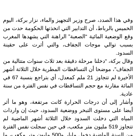
وفي هذا الصدد، صرح وزير التجهيز والماء، نزار بركة، اليوم
الخميس بالرباط، أن التدابير التي اتخذتها الحكومة حدت من
وقع الوضعية المائية “الصعبة” الراهنة التي يشهدها المغرب
بسبب توالي موجات الجفاف، والتي أثرت على حقينة
السدود.
وقال بركة، “دخلنا مرحلة دقيقة بعد ثلاث سنوات متتالية من
الجفاف”، موضحا أن التساقطات المطرية خلال الثلاثة أشهر
الأخيرة لم تتجاوز 21 ملم كمعدل، أي بتراجع بنسبة 67 في
المائة مقارنة مع حجم التساقطات في نفس الفترة من سنة
عادية.
وأشار إلى أن درجات الحرارة كانت مرتفعة، وهو ما أثر
أيضا على مستوى التبخر ووضعية السدود، حيث إن واردات
المياه التي دخلت السدود خلال الثلاثة أشهر الماضية لم
تتجاوز 519 مليون متر مكعب، في حين سجلت نفس الفترة
من السنة الماضية دخول مليار و500 مليون متر مكعب، ما