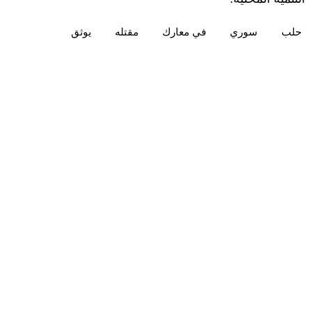
حلب
سوري
في معارك
مقتله
يوثق