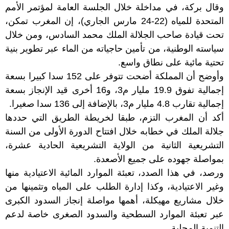
وقال بركة، في مداخلة خلال الجلسة العامة لمؤتمر الأمم
المتحدة للمياه (22-24 مارس الجاري)، إن المغرب تمكن،
تحت قيادة صاحب الجلالة الملك محمد السادس، ومن خلال
سياسته الوطنية، من تأمين حاجياته من الماء عبر تطوير بنية
تحتية مائية على نطاق واسع.
وأوضح أن المملكة أضحت تتوفر على 152 سدا كبيرا بسعة
إجمالية تفوق 19.9 مليار م3، و16 أخرى قيد الإنجاز بسعة
إجمالية تقارب 4.8 مليار م3، بالإضافة إلى 136 سدا صغيرا.
أكد أن المغرب التزم، طبقا لخريطة الطريق التي حددها
جلالة الملك في خطابه خلال افتتاح الدورة الأولى من السنة
التشريعية الثانية من الولاية التشريعية الحادية عشرة،
بمواصلة جهوده على جميع الأصعدة.
ورصد، في هذا الصدد، تعبئة الموارد المائية الاعتيادية منها
وغير الاعتيادية، وكذا إدارة الطلب على المياه وتثمينها من
خلال مشاريع مهيكلة، أهمها مواصلة إنجاز السدود الكبرى
عبر تعبئة الموارد السطحية والسدود الصغرى خاصة لدعم
التنمية المحلية.