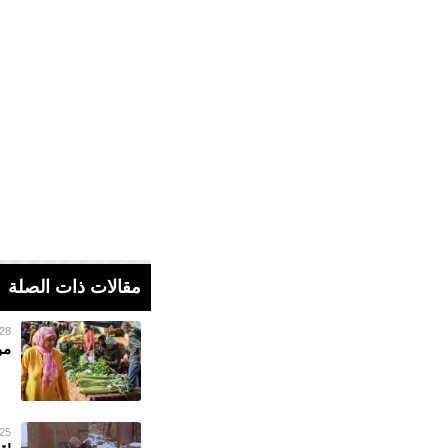
مقالات ذات الصلة
28 فبراير 023
مو
25 فبراير 023