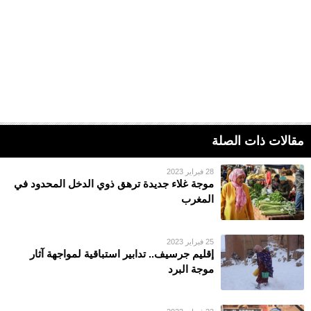
مقالات ذات الصلة
28 فبراير 2023
موجة غلاء جديدة ترهق ذوي الدخل المحدود في
المغرب
25 فبراير 2023
إقليم جرسيف.. تدابير استباقية لمواجهة آثار
موجة البرد