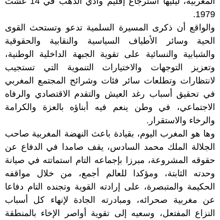
المغربية، ليليها استرجاع إقليم وادي الذهب في 14 غشت
1979.
والواقع أن ذكرى المسيرة السلمية تدعو وتستحث القوى
الحية وسائر الأطياف السياسية والنقابية والحقوقية
والشبابية والنسائية على تقوية الجبهة الداخلية الوطنية،
وتعزيز التوجهات والاختيارات التنموية التي تستجيب
لانتظارات وتطلعات سائر فئات وشرائح المجتمع المغربي
في تحقيق أسباب رغد العيش والتقدم الاقتصادي والرفاه
الاجتماعي، في وطن ينعم فيه أبناؤه بالعزة والكرامة
والرخاء والاستقرار.
وها هو المغرب اليوم، بقيادة باعث النهضة المغربية صاحب
الجلالة الملك محمد السادس، يقف صامدا في الدفاع عن
حقوقه المشروعة، مبرزا بإجماعه التام استماتته في صيانة
وحدته الثابتة، ومؤكدا للعالم أجمع، من خلال مواقفه
الحكيمة والمتبصرة، على إرادته القوية وتجنده التام دفاعا
عن مغربية صحرائه، ومبادرته الجادة لإنهاء كل أسباب
النزاع المفتعل، وسعيه إلى تقوية أواصر الإخاء بالمنطقة