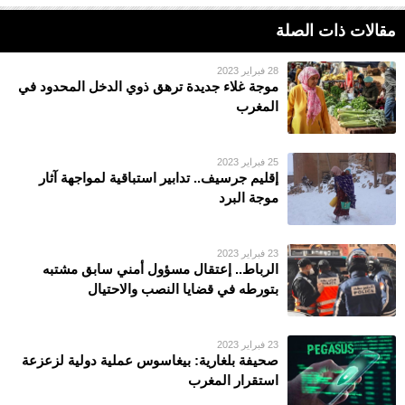
مقالات ذات الصلة
28 فبراير 2023
موجة غلاء جديدة ترهق ذوي الدخل المحدود في
المغرب
25 فبراير 2023
إقليم جرسيف.. تدابير استباقية لمواجهة آثار
موجة البرد
23 فبراير 2023
الرباط.. إعتقال مسؤول أمني سابق مشتبه
بتورطه في قضايا النصب والاحتيال
23 فبراير 2023
صحيفة بلغارية: بيغاسوس عملية دولية لزعزعة
استقرار المغرب