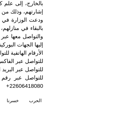
بالخارج، إلى علم ك
إشارتهم، وذلك من أ
ودعت الوزارة في بل
بالبقاء في منازلهم،
والتواصل معها عبر ر
إليها الجهات البوركينا
الأرقام الهاتفية للتواصل مع خلية التتب
للتواصل عبر الفاكس:37676053
للتواصل عبر البريد 
22606418080+
الحرب
خسرنا