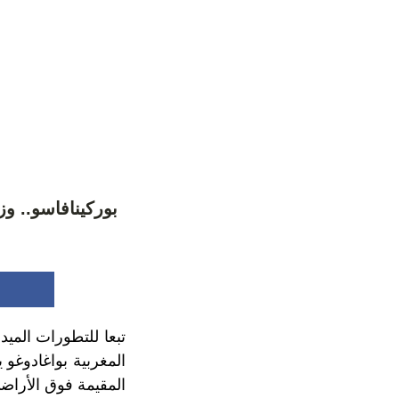
بوركينافاسو.. و
تبعا للتطورات الميدا
المقيمة فوق الأراضي