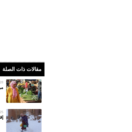
مقالات ذات الصلة
28 فبراير 023
مو
25 فبراير 023
إق