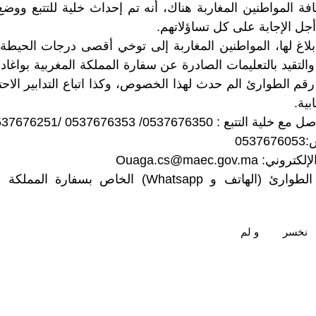
افة المواطنين المغاربة هناك، أنه تم إحداث خلية للتتبع ووضع
جل الإجابة على كل تساؤلاتهم.
اغ لها، المواطنين المغاربة إلى توخي أقصى درجات الحيطة و
 والتقيد بالتعليمات الصادرة عن سفارة المملكة المغربية بواغا
قم الطوارئ الم حدث لهذا الخصوص، وكذا اتباع التدابير الاحت
بية.
ع : 0537676350/ 0537676353 /0537676251
05
الإلكتروني:
Ouaga.cs@maec.gov.ma
للتواصل عبر رقم الطوارئ (الهاتف و Whatsapp) الخاص 
نخسر
و لم