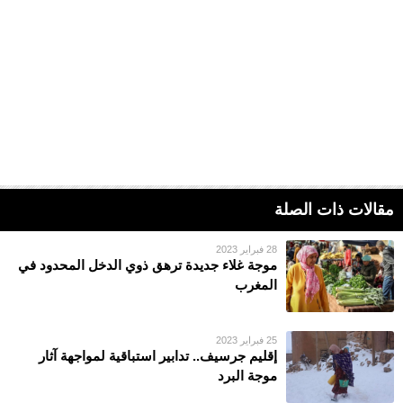
مقالات ذات الصلة
28 فبراير 2023
موجة غلاء جديدة ترهق ذوي الدخل المحدود في
المغرب
25 فبراير 2023
إقليم جرسيف.. تدابير استباقية لمواجهة آثار
موجة البرد