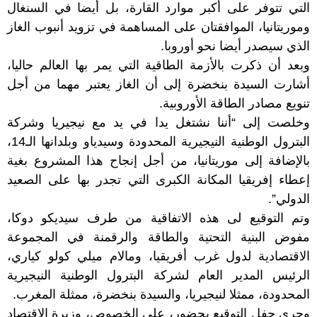
التي تتوفر على أكبر موارد القارة، بل أيضا في السنغال
وموريتانيا، الموافقتان على المساهمة في تزويد أنبوب الغاز
الذي سيصدر أيضا نحو أوروبا.
وبعد أن ذكرت بالأزمة الطاقية التي يمر بها العالم حاليا،
أشارت السيدة بنخضرة إلى أن الغاز يعتبر مهما من أجل
تنويع مصادر الطاقة الأوروبية.
وخلصت إلى “أننا نشتغل يدا في يد مع نيجيريا وشركة
البترول الوطنية النيجيرية المحدودة وسيدياو وبلدانها الـ14،
بالإضافة إلى موريتانيا، من أجل إنجاح هذا المشروع بغية
إعطاء إفريقيا المكانة الكبرى التي تجدر بها على الصعيد
الدولي”.
وتم التوقيع لى هذه الاتفاقية من طرف سيديكو دوكا،
مفوض البنية التحتية والطاقة والرقمنة في المجموعة
الاقتصادية لدول غرب أفريقيا، ومالام ميلي كولو كياري،
الرئيس المدير العام لشركة البترول الوطنية النيجيرية
المحدودة، ممثلا لنيجيريا، والسيدة بنخضرة، ممثلة المغرب.
وجرى حفل التوقيع بحضور، على الخصوص، وزيرة الاقتصاد