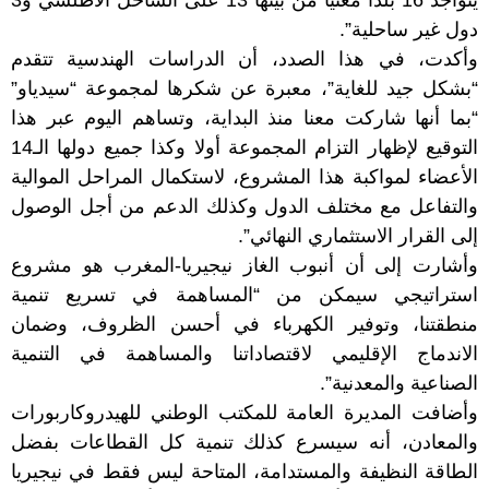
يتواجد 16 بلدا معنيا من بينها 13 على الساحل الأطلسي و3
دول غير ساحلية”.
وأكدت، في هذا الصدد، أن الدراسات الهندسية تتقدم
“بشكل جيد للغاية”، معبرة عن شكرها لمجموعة “سيدياو”
“بما أنها شاركت معنا منذ البداية، وتساهم اليوم عبر هذا
التوقيع لإظهار التزام المجموعة أولا وكذا جميع دولها الـ14
الأعضاء لمواكبة هذا المشروع، لاستكمال المراحل الموالية
والتفاعل مع مختلف الدول وكذلك الدعم من أجل الوصول
إلى القرار الاستثماري النهائي”.
وأشارت إلى أن أنبوب الغاز نيجيريا-المغرب هو مشروع
استراتيجي سيمكن من “المساهمة في تسريع تنمية
منطقتنا، وتوفير الكهرباء في أحسن الظروف، وضمان
الاندماج الإقليمي لاقتصاداتنا والمساهمة في التنمية
الصناعية والمعدنية”.
وأضافت المديرة العامة للمكتب الوطني للهيدروكاربورات
والمعادن، أنه سيسرع كذلك تنمية كل القطاعات بفضل
الطاقة النظيفة والمستدامة، المتاحة ليس فقط في نيجيريا