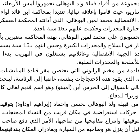
مجموعة من أفراد قبيلة ولد البوهالى تجمهروا أمس الأربعاء، أ
اريو، حيث قاموا بإغلاقه نهائيا، تنديدا بمحاكمة ابن قائد لوا
ة الانفصالية محمد لمين البوهالي، الذي أدانته المحكمة العسكر
 المخدرات وحكمت عليهم بـ15 سنة نافذة.
حسوبون على محمد لمين البوهالي، بهذه المحاكمة معتبرين بأ
ادة الجبهة الانفصالية وعائلاتهم يشتغلون في التهريب بدءا م
لأسلحة والمخدرات الصلبة.
ادمة من مخيم الرابوني التي يحتضن مقر قيادة الميليشيات 
، الذي يقود هذه الاحتجاجات بنفسه، غاضبا إلى الرئاسة، ليبحث
الي بالسؤال إلى الحرس أين (آمينتو) وهو اسم قديم لغالي ك
زيرا” للدفاع.
ن قبيلة ولد البوهالى لحسن واحماد (إبراهيم اوداود) بتوق
اء حركات استعراضية في مكان قريب من النساء المحتجات،
توقيفها وانتزاع مفاتيحها من صاحبها، الأمر الذي دفع صاحب 
ل أن ينزل هو وصاحبه من السيارة ويغادران المكان ببندقيتهما