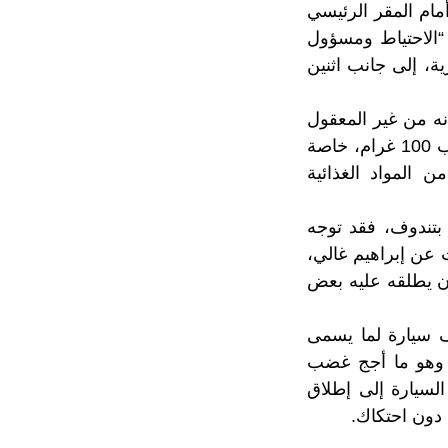
مام المقر الرئيسي
ء “الاحتياط ومسؤول
ية، إلى جانب اثنين
نه من غير المعقول
تبرئة المدانين بالاتجار في السلاح والمخدرات الكبيرة وحبس ابنهم بـ15 سنة بسبب 100 غرام، خاصة
ن المواد الغذائية
بتندوف، فقد توجه
 عن إبراهيم غالي،
ان يطلقه عليه بعض
يف سيارة لما يسمى
 وهو ما أجج غضب
السيارة إلى إطلاق
 دون احتكاك.