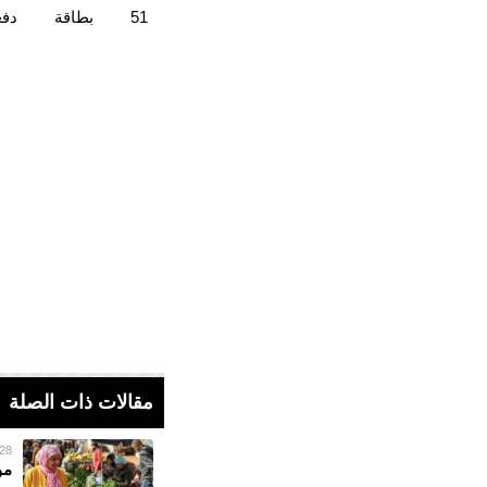
51
بطاقة
دفع
مقالات ذات الصلة
28 فبراير 023
مو