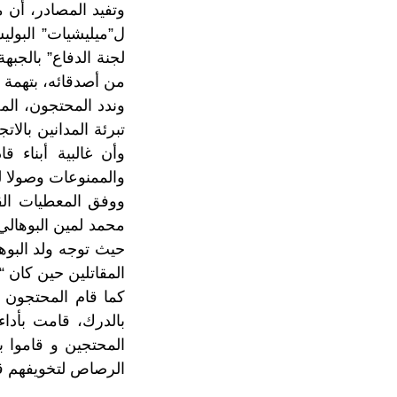
وتفيد المصادر، أن 
ل”ميليشيات” البوليس
لجنة الدفاع” بالجبه
من أصدقائه، بتهمة حيازة
وندد المحتجون، الم
وأن غالبية أبناء ق
والممنوعات وصولا ل
ووفق المعطيات الق
محمد لمين البوهالي
حيث توجه ولد البوه
المقاتلين حين كان “و
كما قام المحتجون م
بالدرك، قامت بأد
المحتجين و قاموا ب
الرصاص لتخويفهم قب