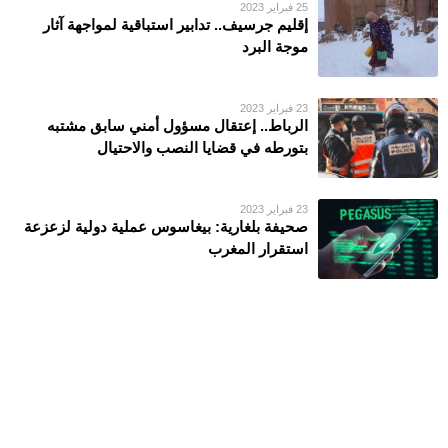
25 فبراير 2023
إقليم جرسيف.. تدابير استباقية لمواجهة آثار
موجة البرد
23 فبراير 2023
الرباط.. إعتقال مسؤول أمني سابق مشتبه
بتورطه في قضايا النصب والاحتيال
23 فبراير 2023
صحيفة بلغارية: بيغاسوس عملية دولية لزعزعة
استقرار المغرب