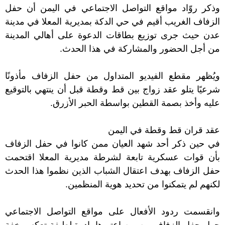
وذكر روّاد
مواقع
التواصل
الاجتماعي
في
اليمن
أن حفل
الزفاف الغريب أقيم في حي الدكة بمديرية المعلا في مدينة
عدن حيث جرى توزيع بطاقات الدعوة على أهالي المدينة
من أجل الحضور والمشاركة في هذا الحدث.
ويُظهر مقطع الفيديو المتداول من حفل الزفاف مأذونًا
شرعيًا يتلو عقد
زواج
بين قط وقطة قبل أن ينتهي بالتوقيع
عليه وأخذ بصمة القطين بواسطة الحبر الأزرق.
عقد قران قط وقطة في
اليمن
في حين ذكر أحد شهد العيان ممن كانوا في حفل الزفاف
بأن قوات عسكرية تابعة لشرطة
مديرية
المعلا اقتحمت
حفل الزفاف بهدف
اعتقال
الشباب
الذين نظموا هذا الحدث
لكنهم لم يتمكنوا من تحديد هوية المنظمين.
وانقسمت ردود الأفعال على
مواقع
التواصل
الاجتماعي
حول حفل الزفاف بين من اعتبرها بادرة لطيفة تعكس خفة