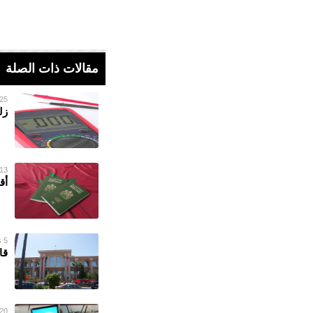
مقالات ذات الصلة
25 فبراير 023
زلزال
13 يناير 023
أق
5 نوفمبر 2022
قا
20 سبتمبر 022