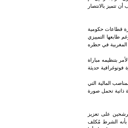
 أن تتميز بالانتصار
مرة قطاعات حكومية
بة في سنّها رغم انتمائها لمغرب ما قبل دستور 2011 ، ورغم طابعها التمييزي
ة المغربية في حظره
مر بتنظيمه مباراة
فوتوغرافية حديثة
ناصب المالية التي
ة ذاتية تحمل صورة
ترشحين على تعزيز
 بأنه الشرط مُكلف