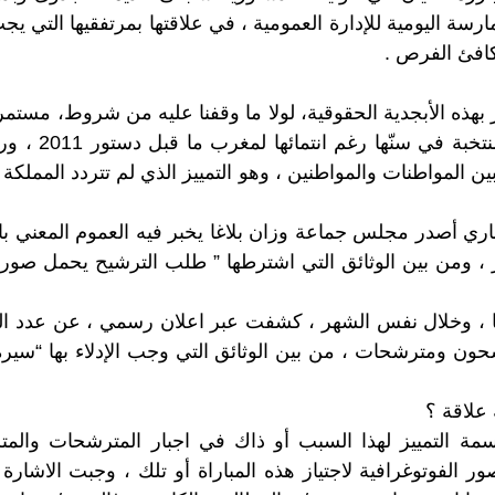
رسة اليومية للإدارة العمومية ، في علاقتها بمرتفقيها التي يجب
كافئ الفرص .
ير بهذه الأبجدية الحقوقية، لولا ما وقفنا عليه من شروط، مست
مدنية ومؤسسات منتخ
ين المواطنات والمواطنين ، وهو التمييز الذي لم تتردد المملك
ي أصدر مجلس جماعة وزان بلاغا يخبر فيه العموم المعني بالأ
، ومن بين الوثائق التي اشترطها ” طلب الترشيح يحمل صورة 
ها ، وخلال نفس الشهر ، كشفت عبر اعلان رسمي ، عن عدد الم
حون ومترشحات ، من بين الوثائق التي وجب الإدلاء بها “سير
 علاقة ؟
 التمييز لهذا السبب أو ذاك في اجبار المترشحات والم
ور الفوتوغرافية لاجتياز هذه المباراة أو تلك ، وجبت الاشارة