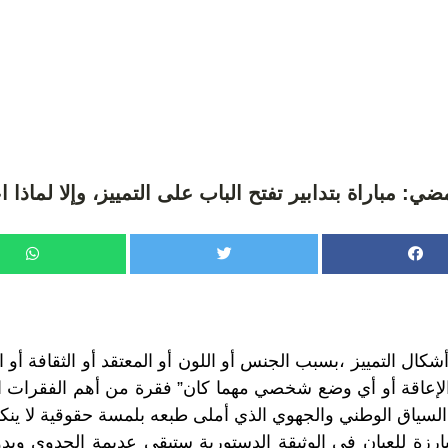
: مباراة بتدابير تفتح الباب على التمييز، وإلا لماذا ا
ل التمييز ،بسبب الجنس أو اللون أو المعتقد أو الثقافة أو الا
و الإعاقة أو أي وضع شخصي مهما كان” فقرة من أهم الفقرات 
السياق الوطني والجهوي الذي أملى طبعه بلمسة حقوقية لا ينكره
بارزة للعيان في الوثيقة الدستورية ستبقى عديمة الجدوى وبدو