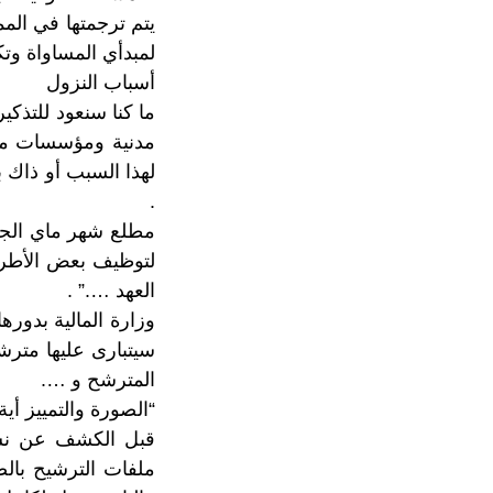
يتم ترجمتها في المما
لمبدأي المساواة وت
أسباب النزول
ما كنا سنعود للتذك
لهذا السبب أو ذاك ب
.
مطلع شهر ماي الجار
لتوظيف بعض الأطر 
العهد ….” .
وزارة المالية بدور
سيتبارى عليها مترش
المترشح و ….
“الصورة والتمييز أية
قبل الكشف عن نسمة
ملفات الترشيح بالص