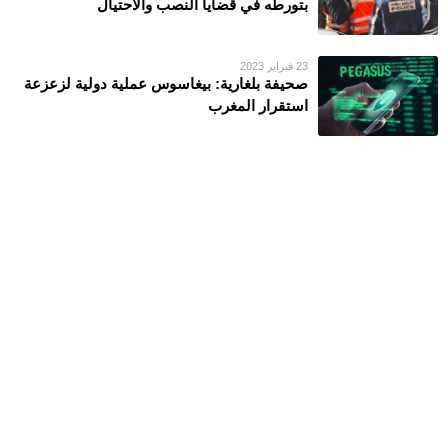
بتورطه في قضايا النصب والاحتيال
23 فبراير 2023
صحيفة بلغارية: بيغاسوس عملية دولية لزعزعة
استقرار المغرب