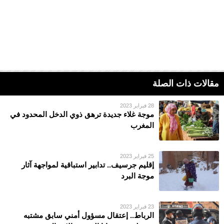
مقالات ذات الصلة
28 فبراير 2023
موجة غلاء جديدة ترهق ذوي الدخل المحدود في
المغرب
25 فبراير 2023
إقليم جرسيف.. تدابير استباقية لمواجهة آثار
موجة البرد
23 فبراير 2023
الرباط.. إعتقال مسؤول أمني سابق مشتبه