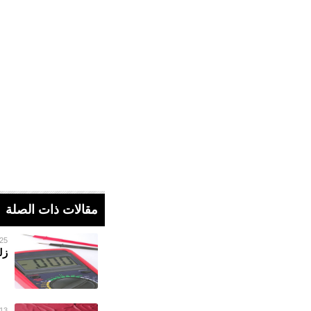
مقالات ذات الصلة
25 فبراير 023
زلزال
13 يناير 023