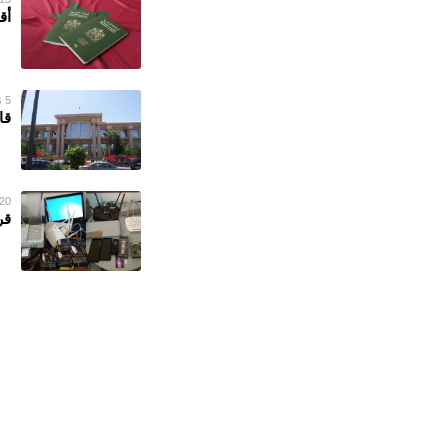
أق
5 نوفمبر 2022
قا
20 سبتمبر 022
قر