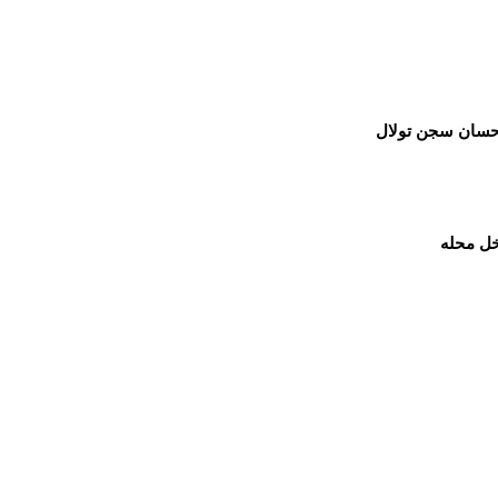
إحسان سجن تولال
خل محله