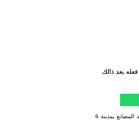
فعله بعد ذالك
تجري النيابة العامة بأكتوبر، التحقيق في وفاة شابا سقط من الطابق الرابع بأحد المصانع بمدينة 6