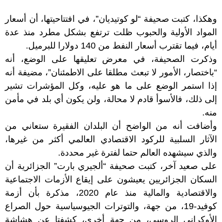
وهكذا، كتبت صحيفة “لو كوتيديان”، في افتتاحيتها، أن أسعار
المواد الأولية والحبوب ظلت ترتفع بشكل مطرد منذ عدة
أيام، فيما تقترب أسعار النفط من 140 دولارا للبرميل.
وذكرت الصحيفة، في معرض تعليقها على الوضع، أنه
“باختصار، الأمور لا تبعث مطلقا على الاطمئنان”، مضيفة أنه
إذا استمر الوضع على ما هو عليه، وكل المؤشرات تشير
إلى ذلك، فالأسوأ قادم لا محالة، ولن يكون أي بلد في مأمن
منه.
وأضافت أنه من الواضح أن البلدان الفقيرة ستعاني من
الآثار السلبية للركود الاقتصادي العالمي أكثر من غيرها،
والذي سيشهده العالم حتما لفترة غير محددة.
على صعيد آخر، كتبت صحيفة “ألجيري بارت” الجزائرية أن
السكان الجزائريين يعيشون على إيقاع الأزمات الاجتماعية
والاقتصادية والمالية منذ عام 2020، مذكرة بأن أزمة
كوفيد-19، من جهة، والتوترات الجيوسياسية حول الصراع
الأوكراني الروسي، من جهة أخرى، كشفتا عن هشاشة