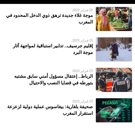
28 فبراير 2023
موجة غلاء جديدة ترهق ذوي الدخل المحدود في
المغرب
25 فبراير 2023
إقليم جرسيف.. تدابير استباقية لمواجهة آثار
موجة البرد
23 فبراير 2023
الرباط.. إعتقال مسؤول أمني سابق مشتبه
بتورطه في قضايا النصب والاحتيال
23 فبراير 2023
صحيفة بلغارية: بيغاسوس عملية دولية لزعزعة
استقرار المغرب