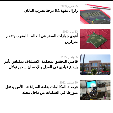
25 فبراير 2023
زلزال بقوة 6.1 درجة يضرب اليابان
13 يناير 2023
أقوى جوازات السفر في العالم.. المغرب يتقدم
بمركزين
5 نوفمبر 2022
قاضي التحقيق بمحكمة الاستئناف بمكناس يأمر
بإيداع قيادي في العدل والإحسان سجن تولال
20 سبتمبر 2022
قرصنة المكالمات بقلعة السراغنة.. الأمن يعتقل
متورطا قي العمليات من داخل محله