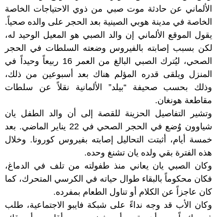
الألماني عن حادثة موت صبي من ذوي الاحتياجات الخاصة
الخاصة في مدينة هوبي الصينية بعد الحجر على والده صحياً.
يقول الموقع الألماني إن والد الصبي هو المعيل الوحيد له،
لكن بسبب إصابته بالفيروس وضعته السلطات في الحجر
الصحي، ليُترك الصبي البالغ من العمر 16 ربيعاً وحيداً في
المنزل ويلقى قدره المؤلم هناك بعد أسبوعين من ذلك،
وذلك بحسب صحيفة “بيلد” الألمانية نقلاً عن سلطات
مقاطعة هونغان.
وتشير التفاصيل الحزينة للقصة إلى أن والد الطفل يان
شياوون وُضع في الحجر الصحي في 22 يناير الماضي. بعد
خمسة أيام، أثبتت التحاليل إصابته بفيروس كورونا. وخلال
هذه الفترة بقي ولده يان تشنغ وحده.
وكان الصبي يان يعاني منذ طفولته من تلف في الدماغ،
فكان محكوماً بالبقاء طوال حياته في الكرسي المتحرك، كما
كان عاجزاً عن الكلام أو تناول الطعام بمفرده.
وكان الأب قد وجه نداءً على شبكة فايبو الاجتماعية، طلب