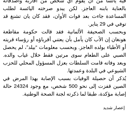
فيه يائساً من أن يقوم أي شخص من أقاربه وأصدقائه
بالعناية بابنه العاجز. لكن يبدو صرخته اليائسة لطلب
المساعدة جاءت بعد فوات الأوان، فقد كان يان تشنغ قد
توفي في 29 يناير.
وبحسب الصحيفة الألمانية فقد قالت حكومة مقاطعة
هونغان إن الأب كان يأمل بأن يعتني أقرباؤه أو رؤساء قريته
أو الأطباء بولده العاجز. وبحسب معلومات “بيلد”، لم يحصل
الصبي على الطعام سوى مرتين فقط خلال غياب والده.
وبعد وفاته قامت السلطات بعزل المسؤول المحلي للحزب
الشيوعي في البلدة وعمدتها.
يُذكر أن حصيلة الوفيات بسبب الإصابة بهذا المرض في
الصين قفزت إلى نحو 500 شخص، مع وجود 24324 حالة
إصابة مؤكدة، طبقا لما ذكرته لجنة الصحة الوطنية.
إعصار شديد