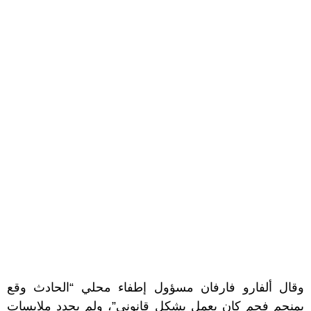
وقال ألفارو فارفان مسؤول إطفاء محلي “الحادث وقع
بمنجم فحم كان يعمل بشكل قانوني”، ولم يحدد ملابسات