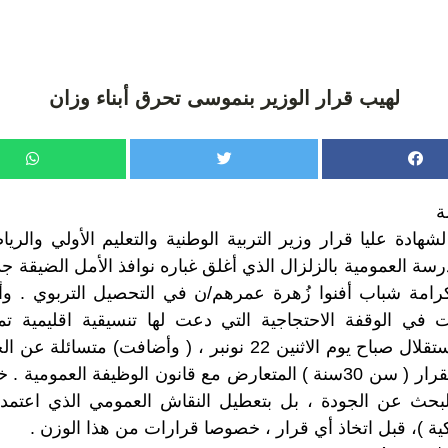
لهيب قرار الوزير بنموسى تحرق أبناء وزان
ة
ة عليا قرار وزير التربية الوطنية والتعليم الأولي والري
مدرسة العمومية بالزلزال الذي أغلق غباره نوافذ الأمل الضيقة
مة شباب أفنوا زُهرة عمرهم/ن في التحصيل التربوي . وأ
 في الوقفة الاحتجاجية التي دعت لها تنسيقية اقليمية تمت
واحتضنتها ساحة الاستقلال صباح يوم الاثنين 22 نونبر ، ( وأضافت
التسرع في تنزيل القرار ( سن 30سنة ) المتعارض مع قانون الوظيفة ال
بالبحث عن الجودة ، بل بتعطيل النقاش العمومي الذي اعتمده
ية )، قبل اتخاذ أي قرار ، خصوصا قرارات من هذا الوزن .