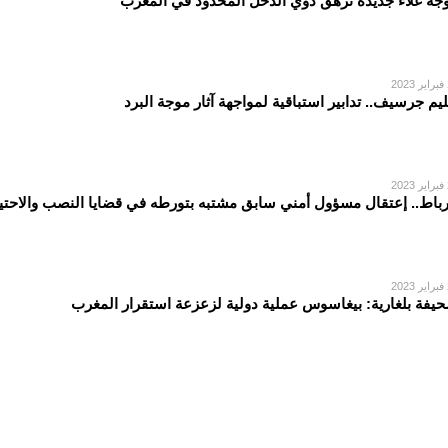
جة غلاء جديدة ترهق ذوي الدخل المحدود في المغرب
2
ليم جرسيف.. تدابير استباقية لمواجهة آثار موجة البرد
2
رباط.. إعتقال مسؤول أمني سابق مشتبه بتورطه في قضايا النصب والاحتي
2
يفة بلغارية: بيغاسوس عملية دولية لزعزعة استقرار المغرب