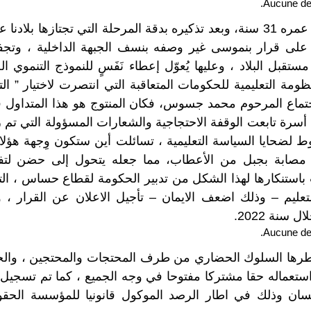
طالب آخر لا يتجاوز عمره 31 سنة، وبعد تذكيره بدقة المرحلة التي تجتازها 
 على قرار بنموسى غير وصفه بنسف الجبهة الداخلية ، وتجفي
تقبل البلاد ، وعليها يُعوّل إعطاء نَفَسٍ للنموذج التنموي ا
مة التعليمية للحكومات المتعاقبة التي انتصرت لاختيار ” الت
جتماع المرحوم محمد جسوس، فكان المنتوج هو هذا المتداول 
 أسرة تابعت الوقفة الاحتجاجية والشعارات المسؤولة التي تم رفع
 لضحايا السياسة التعليمية ، تسائلت أين ستكون وِجهة هؤلا
ه مصابة بجبل من الأعطاب، مما جعله يتحول إلى حضن لتف
باستنكارها لهذا الشكل من تدبير الحكومة لقطاع حساس ، الت
ليم – وذلك اضعف الايمان – تأجيل الاعلان عن القرار ، 
سنة 2022.
أطرها السلوك الحضاري من طرف المحتجات والمحتجين ، والجه
استعماله حقا مشتركا مفتوحا في وجه الجميع ، كما تم تسجي
سان وذلك في اطار الرصد الموكول قانونيا للمؤسسة الحقوقي